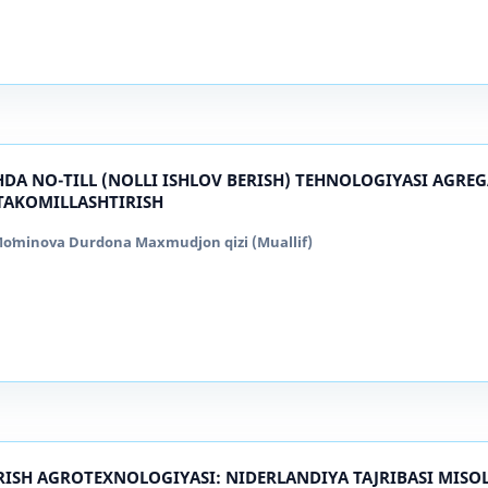
DA NO-TILL (NOLLI ISHLOV BERISH) TEHNOLOGIYASI AGRE
TAKOMILLASHTIRISH
, Moʻminova Durdona Maxmudjon qizi (Muallif)
IRISH AGROTEXNOLOGIYASI: NIDERLANDIYA TAJRIBASI MISO