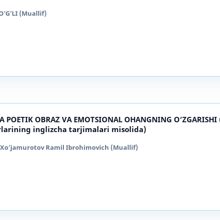
’LI (Muallif)
DA POETIK OBRAZ VA EMOTSIONAL OHANGNING O‘ZGARISHI 
larining inglizcha tarjimalari misolida)
o‘jamurotov Ramil Ibrohimovich (Muallif)