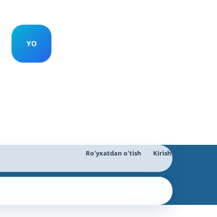
Ro'yxatdan o'tish
Kirish
Qidiruv