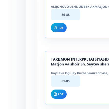
ALIJONOV XUSHNUDBEK AKMALJON O’G
86-88
PDF
ТARJIMON INTERPRETATSIYASI
Matjon va shoir Sh. Seytov she’r
Gaylieva Ogulay Kurbanmuradovna, X
81-85
PDF