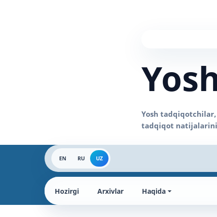
Yosh
EN
RU
UZ
Hozirgi
Arxivlar
Haqida