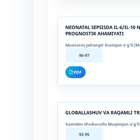
NEONATAL SEPSISDA IL-6/IL-1
PROGNOSTIK AHAMIYATI
Muxtorov Jahongir Inomjon o‘g‘li (Mu
96-97
PDF
GLOBALLASHUV VA RAQAMLI TR
Xamidov Shukurullo Muqimjon o‘g‘li 
92-95