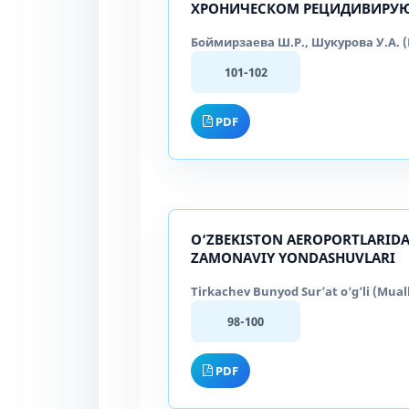
ХРОНИЧЕСКОМ РЕЦИДИВИРУ
Боймирзаева Ш.Р., Шукурова У.А. (M
101-102
PDF
O‘ZBEKISTON AEROPORTLARIDA
ZAMONAVIY YONDASHUVLARI
Tirkachev Bunyod Sur’at o‘g‘li (Muall
98-100
PDF