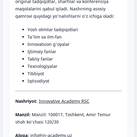
original tadqiqotlar, sharhlar va konferensiya
maqolalarini qabul qiladi. Nashrning asosiy
qamrovi quyidagi yo'nalishlarni o'z ichiga oladi:
Yosh olimlar tadqiqotlari
Ta'lim va ilm-fan
Innovatsion g'oyalar
Ijtimoiy fanlar
Tabiiy fanlar
Texnologiyalar
Tibbiyot
Iqtisodiyot
Nashriyot:
Innovative Academy RSC
Manzil:
Manzil: 100017, Toshkent, Amir Temur
shoh ko'chasi 120/30
Aloqa:
info@in-academy.uz