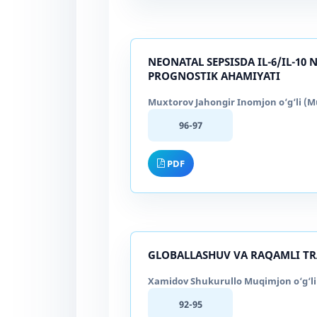
NEONATAL SEPSISDA IL-6/IL-1
PROGNOSTIK AHAMIYATI
Muxtorov Jahongir Inomjon o‘g‘li (Mu
96-97
PDF
GLOBALLASHUV VA RAQAMLI TR
Xamidov Shukurullo Muqimjon o‘g‘li 
92-95