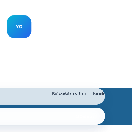
Ro'yxatdan o'tish
Kirish
Qidiruv