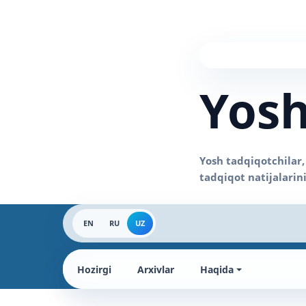
Yosh
EN
RU
UZ
Hozirgi
Arxivlar
Haqida