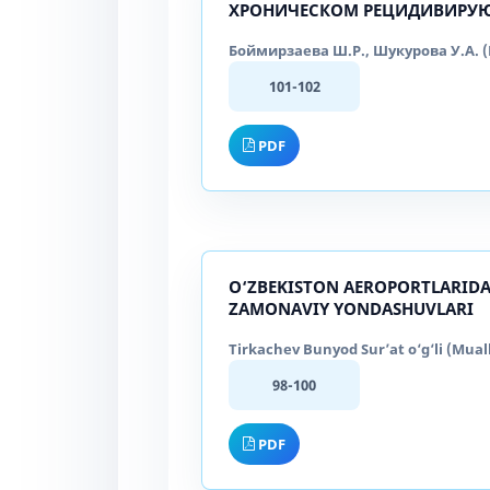
ХРОНИЧЕСКОМ РЕЦИДИВИРУ
Боймирзаева Ш.Р., Шукурова У.А. (M
101-102
PDF
O‘ZBEKISTON AEROPORTLARIDA
ZAMONAVIY YONDASHUVLARI
Tirkachev Bunyod Sur’at o‘g‘li (Muall
98-100
PDF