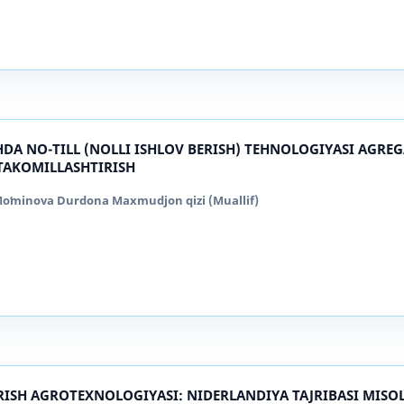
DA NO-TILL (NOLLI ISHLOV BERISH) TEHNOLOGIYASI AGRE
TAKOMILLASHTIRISH
, Moʻminova Durdona Maxmudjon qizi (Muallif)
IRISH AGROTEXNOLOGIYASI: NIDERLANDIYA TAJRIBASI MISO