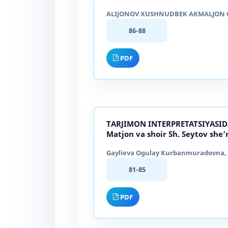
ALIJONOV XUSHNUDBEK AKMALJON O’G
86-88
PDF
ТARJIMON INTERPRETATSIYASI
Matjon va shoir Sh. Seytov she’r
Gaylieva Ogulay Kurbanmuradovna, X
81-85
PDF