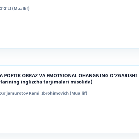
’LI (Muallif)
DA POETIK OBRAZ VA EMOTSIONAL OHANGNING O‘ZGARISHI 
larining inglizcha tarjimalari misolida)
o‘jamurotov Ramil Ibrohimovich (Muallif)