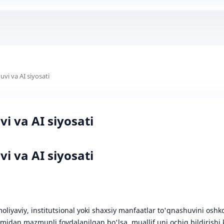
vi va AI siyosati
i va AI siyosati
i va AI siyosati
oliyaviy, institutsional yoki shaxsiy manfaatlar to'qnashuvini oshkor 
damidan mazmunli foydalanilgan bo'lsa, muallif uni ochiq bildirishi 