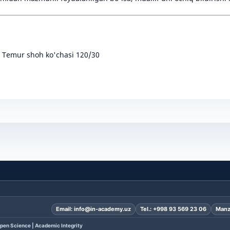
r Temur shoh ko'chasi 120/30
Email:
info@in-academy.uz
Tel.:
+998 93 569 23 06
Manz
pen Science | Academic Integrity