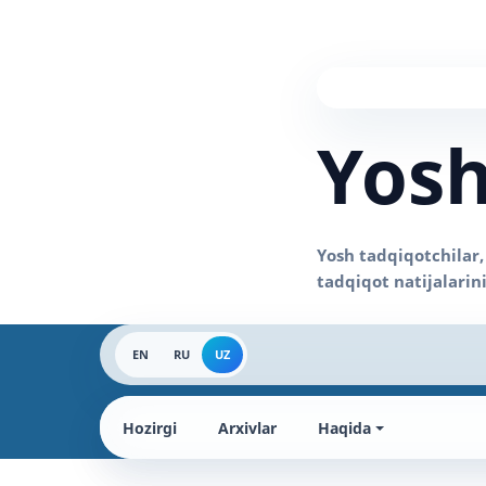
Yosh
EN
RU
UZ
Hozirgi
Arxivlar
Haqida