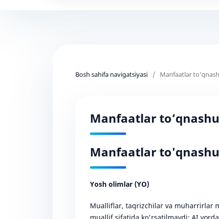
Bosh sahifa navigatsiyasi
/
Manfaatlar to‘qnashu
Manfaatlar to‘qnashuv
Manfaatlar to'qnashuv
Yosh olimlar (YO)
Mualliflar, taqrizchilar va muharrirlar m
muallif sifatida ko'rsatilmaydi; AI yor