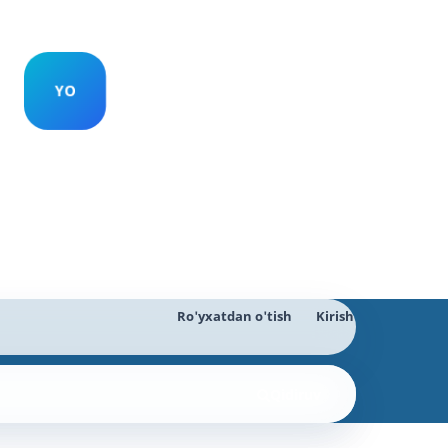
Ro'yxatdan o'tish
Kirish
Qidiruv