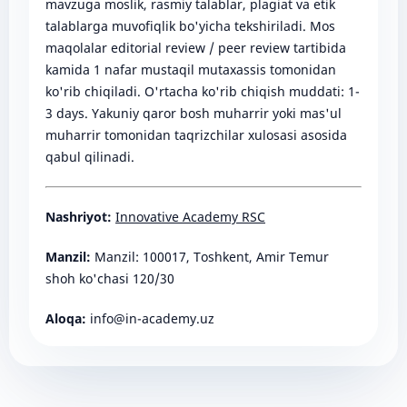
mavzuga moslik, rasmiy talablar, plagiat va etik
talablarga muvofiqlik bo'yicha tekshiriladi. Mos
maqolalar editorial review / peer review tartibida
kamida 1 nafar mustaqil mutaxassis tomonidan
ko'rib chiqiladi. O'rtacha ko'rib chiqish muddati: 1-
3 days. Yakuniy qaror bosh muharrir yoki mas'ul
muharrir tomonidan taqrizchilar xulosasi asosida
qabul qilinadi.
Nashriyot:
Innovative Academy RSC
Manzil:
Manzil: 100017, Toshkent, Amir Temur
shoh ko'chasi 120/30
Aloqa:
info@in-academy.uz