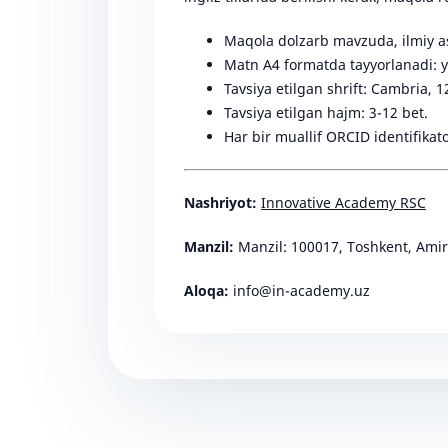
Maqola dolzarb mavzuda, ilmiy aso
Matn A4 formatda tayyorlanadi: y
Tavsiya etilgan shrift: Cambria, 12
Tavsiya etilgan hajm: 3-12 bet.
Har bir muallif ORCID identifikator
Nashriyot:
Innovative Academy RSC
Manzil:
Manzil: 100017, Toshkent, Ami
Aloqa:
info@in-academy.uz