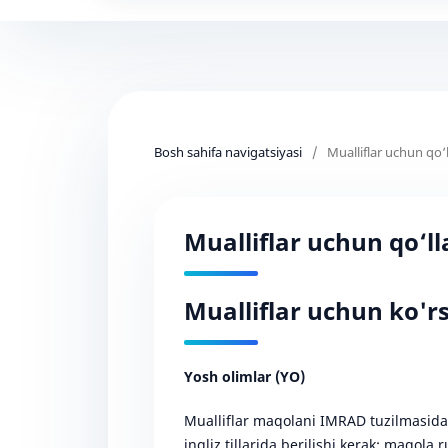
Bosh sahifa navigatsiyasi
/
Mualliflar uchun qo
Mualliflar uchun qo‘
Mualliflar uchun ko'r
Yosh olimlar (YO)
Mualliflar maqolani IMRAD tuzilmasida t
ingliz tillarida berilishi kerak; maqola r