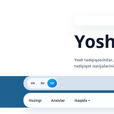
Yosh
EN
RU
UZ
Hozirgi
Arxivlar
Haqida