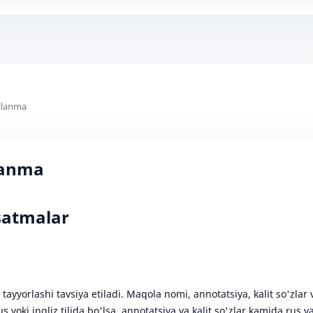
‘llanma
llanma
satmalar
ayyorlashi tavsiya etiladi. Maqola nomi, annotatsiya, kalit so'zlar 
us yoki ingliz tilida bo'lsa, annotatsiya va kalit so'zlar kamida rus v