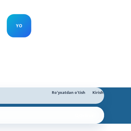
Ro'yxatdan o'tish
Kirish
Qidiruv