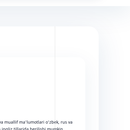
va muallif ma'lumotlari o'zbek, rus va
a ingliz tillarida berilishi mumkin.