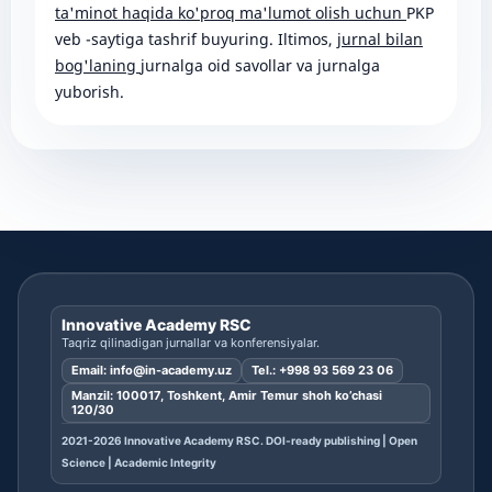
ta'minot haqida ko'proq ma'lumot olish uchun
PKP
veb -saytiga tashrif buyuring. Iltimos,
jurnal bilan
bog'laning
jurnalga oid savollar va jurnalga
yuborish.
Innovative Academy RSC
Taqriz qilinadigan jurnallar va konferensiyalar.
Email:
info@in-academy.uz
Tel.:
+998 93 569 23 06
Manzil: 100017, Toshkent, Amir Temur shoh ko’chasi
120/30
2021-2026 Innovative Academy RSC. DOI-ready publishing | Open
Science | Academic Integrity