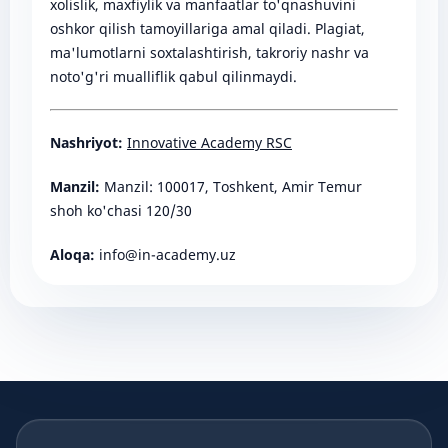
xolislik, maxfiylik va manfaatlar to'qnashuvini
oshkor qilish tamoyillariga amal qiladi. Plagiat,
ma'lumotlarni soxtalashtirish, takroriy nashr va
noto'g'ri mualliflik qabul qilinmaydi.
Nashriyot:
Innovative Academy RSC
Manzil:
Manzil: 100017, Toshkent, Amir Temur
shoh ko'chasi 120/30
Aloqa:
info@in-academy.uz