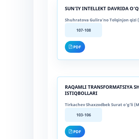
SUN’IY INTELLEKT DAVRIDA O‘
Shuhratova Guliraʼno Toʻlqinjon qizi 
107-108
PDF
RAQAMLI TRANSFORMATSIYA SH
ISTIQBOLLARI
Tirkachev Shaxzodbek Surat o‘g‘li (M
103-106
PDF