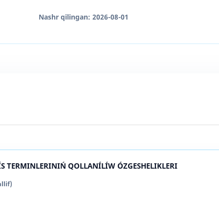
Nashr qilingan:
2026-08-01
ÍS TERMINLERINIŃ QOLLANÍLÍW ÓZGESHELIKLERI
lif)