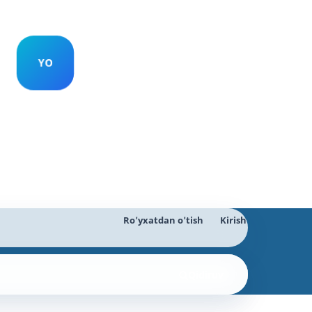
Ro'yxatdan o'tish
Kirish
Qidiruv