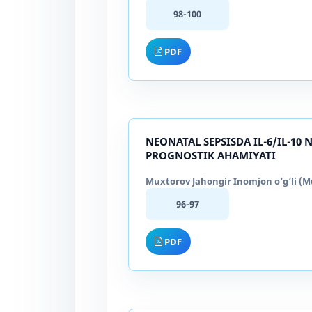
98-100
PDF
NEONATAL SEPSISDA IL-6/IL-1
PROGNOSTIK AHAMIYATI
Muxtorov Jahongir Inomjon o‘g‘li (Mu
96-97
PDF