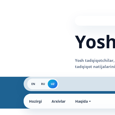
Yosh
EN
RU
UZ
Hozirgi
Arxivlar
Haqida