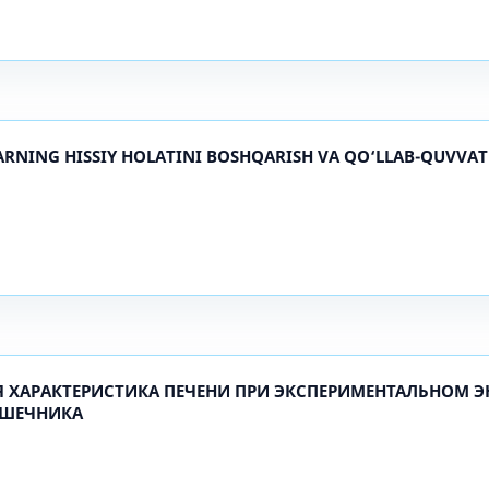
АRNING HISSIY HОLАTINI BОSHQАRISH VА QО‘LLАB-QUVVА
ХАРАКТЕРИСТИКА ПЕЧЕНИ ПРИ ЭКСПЕРИМЕНТАЛЬНОМ ЭН
ИШЕЧНИКА