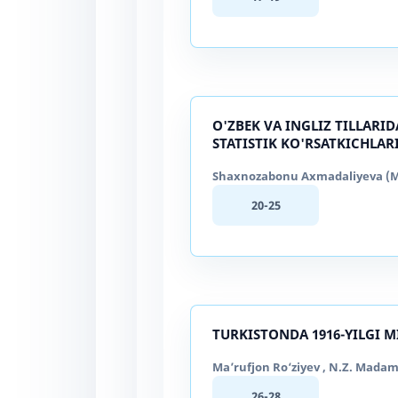
O'ZBEK VA INGLIZ TILLAR
STATISTIK KO'RSATKICHLAR
Shaxnozabonu Axmadaliyeva (Mu
20-25
TURKISTONDA 1916-YILGI 
Ma’rufjon Ro‘ziyev , N.Z. Madam
26-28