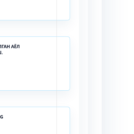
ГАН АЁЛ
.
NG