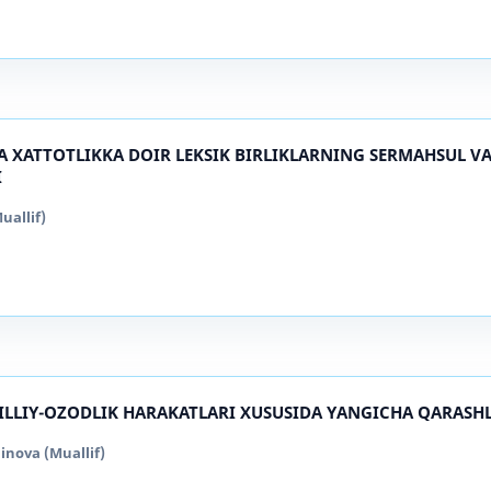
IDA XATTOTLIKKA DOIR LEKSIK BIRLIKLARNING SERMAHSUL 
I
allif)
MILLIY-OZODLIK HARAKATLARI XUSUSIDA YANGICHA QARASH
inova (Muallif)