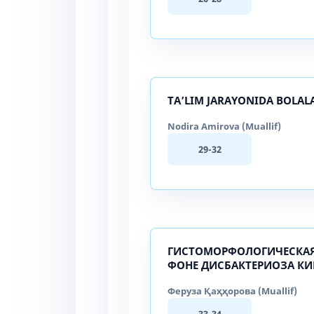
TАʼLIM JАRАYОNIDА BОLАL
Nodira Amirova (Muallif)
29-32
ГИСТОМОРФОЛОГИЧЕСКАЯ 
ФОНЕ ДИСБАКТЕРИОЗА К
Феруза Қаҳҳорова (Muallif)
33-34