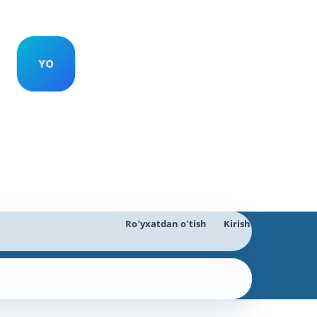
Ro'yxatdan o'tish
Kirish
Qidiruv