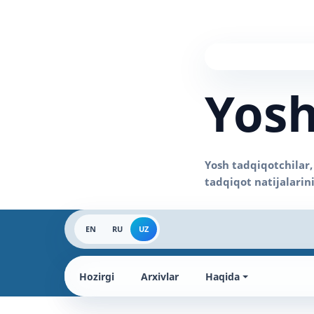
Yosh
EN
RU
UZ
Hozirgi
Arxivlar
Haqida