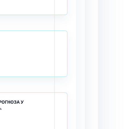
РОГНОЗА У
.