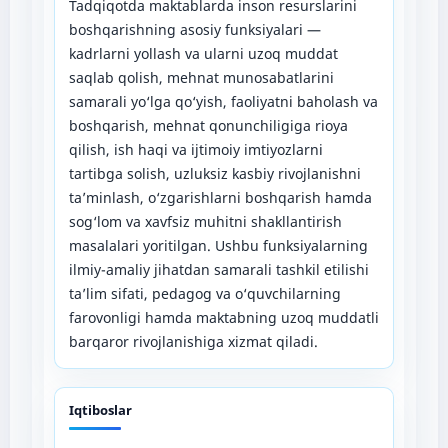
Tadqiqotda maktablarda inson resurslarini
boshqarishning asosiy funksiyalari —
kadrlarni yollash va ularni uzoq muddat
saqlab qolish, mehnat munosabatlarini
samarali yo‘lga qo‘yish, faoliyatni baholash va
boshqarish, mehnat qonunchiligiga rioya
qilish, ish haqi va ijtimoiy imtiyozlarni
tartibga solish, uzluksiz kasbiy rivojlanishni
ta’minlash, o‘zgarishlarni boshqarish hamda
sog‘lom va xavfsiz muhitni shakllantirish
masalalari yoritilgan. Ushbu funksiyalarning
ilmiy-amaliy jihatdan samarali tashkil etilishi
ta’lim sifati, pedagog va o‘quvchilarning
farovonligi hamda maktabning uzoq muddatli
barqaror rivojlanishiga xizmat qiladi.
Iqtiboslar