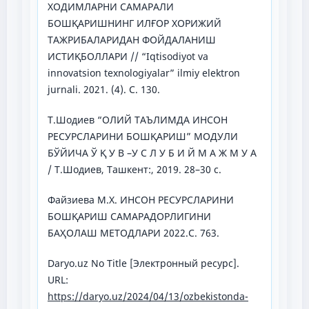
ХОДИМЛАРНИ САМАРАЛИ
БОШҚАРИШНИНГ ИЛҒОР ХОРИЖИЙ
ТАЖРИБАЛАРИДАН ФОЙДАЛАНИШ
ИСТИҚБОЛЛАРИ // “Iqtisodiyot va
innovatsion texnologiyalar” ilmiy elektron
jurnali. 2021. (4). C. 130.
Т.Шодиев “ОЛИЙ ТАЪЛИМДА ИНСОН
РЕСУРСЛАРИНИ БОШҚАРИШ” МОДУЛИ
БЎЙИЧА Ў Қ У В –У С Л У Б И Й М А Ж М У А
/ Т.Шодиев, Ташкент:, 2019. 28–30 c.
Файзиева М.Х. ИНСОН РЕСУРСЛАРИНИ
БОШҚАРИШ САМАРАДОРЛИГИНИ
БАҲОЛАШ МЕТОДЛАРИ 2022.C. 763.
Daryo.uz No Title [Электронный ресурс].
URL:
https://daryo.uz/2024/04/13/ozbekistonda-