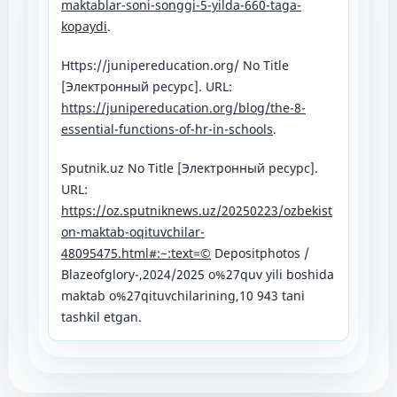
maktablar-soni-songgi-5-yilda-660-taga-
kopaydi
.
Https://junipereducation.org/ No Title
[Электронный ресурс]. URL:
https://junipereducation.org/blog/the-8-
essential-functions-of-hr-in-schools
.
Sputnik.uz No Title [Электронный ресурс].
URL:
https://oz.sputniknews.uz/20250223/ozbekist
on-maktab-oqituvchilar-
48095475.html#:~:text=©
Depositphotos /
Blazeofglory-,2024/2025 o%27quv yili boshida
maktab o%27qituvchilarining,10 943 tani
tashkil etgan.