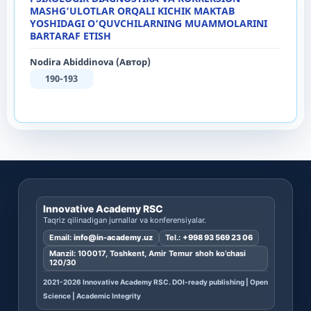
MASHG‘ULOTLAR ORQALI KICHIK MAKTAB
YOSHIDAGI O‘QUVCHILARNING MUAMMOLARINI
BARTARAF ETISH
Nodira Abiddinova (Автор)
190-193
Innovative Academy RSC
Taqriz qilinadigan jurnallar va konferensiyalar.
Email:
info@in-academy.uz
Tel.:
+998 93 569 23 06
Manzil: 100017, Toshkent, Amir Temur shoh ko’chasi
120/30
2021-2026 Innovative Academy RSC. DOI-ready publishing | Open
Science | Academic Integrity