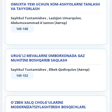
OMUXTA YEM UCHUN XOM-ASHYOLARNI TANLASH
VA TAYYORLASH
Sayitkul Tuxtamishev , Lazizjon Umarqulov,
Abdumuxammad A’zamov (Автор)
145-148
URUG’LI MEVALARNI OMBORXONADA GAZ
MUHITINI BOSHQARIB SAQLASH
Sayitkul Tuxtamishev , Elbek Qodirqulov (Автор)
149-152
O‘ZBEK XALQ CHOLG‘ULARINI
MODERNIZATSIYLASHTIRISH BOSQICHLARI.