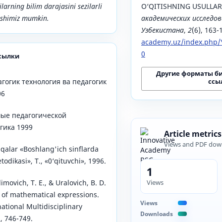
larning bilim darajasini sezilarli
O‘QITISHNING USULLAR
ishimiz mumkin.
академических исследов
Узбекистана
,
2
(6), 163-
academy.uz/index.php/Y
0
сылки
Другие форматы б
ссы
агогик технология ва педагогик
06
мые педагогической
гика 1999
Article metrics
Views and PDF dow
qalar «Boshlang'ich sinflarda
odikasi», Т., «0‘qituvchi», 1996.
1
Views
ovich, T. E., & Uralovich, B. D.
 of mathematical expressions.
Views
tional Multidisciplinary
Downloads
, 746-749.