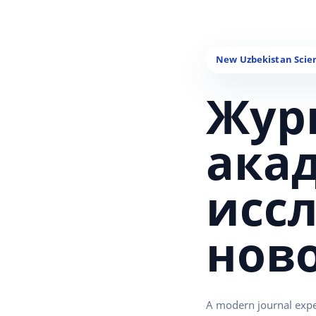
Жур
ака
исс
нов