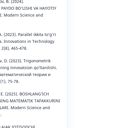
v, B. (2024).
PAYDO BO‘LISHI VA HAYOTIY
. Modern Science and
 (2023). Parallel ikkita to’g’ri
a. Innovations in Technology
 2(8), 465-478.
v, D. (2023). Trigonometrik
ning innovatsion qo‘llanilishi.
математической теории и
1), 75-78.
v, E. (2025). BOSHLANG‘ICH
NING MATEMATIK TAFAKKURINI
ARI. Modern Science and
.
O‘LAJAK IQTISODCHI