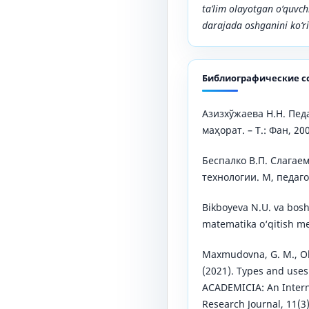
ta’lim olayotgan o‘quvchi
darajada oshganini ko‘r
Библиографические с
Азизхўжаева Н.Н. Пед
маҳорат. – Т.: Фан, 20
Беспалко В.П. Слагае
технологии. М, педаго
Bikboyeva N.U. va bosh
matematika o‘qitish met
Maxmudovna, G. M., Olim
(2021). Types and uses
ACADEMICIA: An Interna
Research Journal, 11(3)