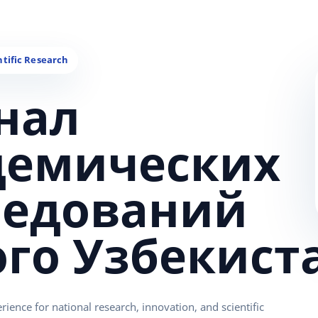
нал
демических
ледований
ого Узбекист