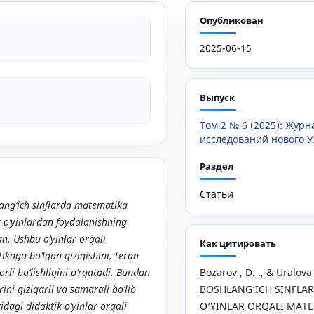
Опубликован
2025-06-15
Выпуск
Том 2 № 6 (2025): Жур
исследований нового У
Раздел
Статьи
ng‘ich sinflarda matematika
ik o‘yinlardan foydalanishning
n. Ushbu o‘yinlar orqali
Как цитировать
kaga bo‘lgan qiziqishini, teran
borli bo‘lishligini o‘rgatadi. Bundan
Bozarov , D. ., & Uralova 
ini qiziqarli va samarali bo‘lib
BOSHLANG‘ICH SINFLAR
yidagi didaktik o‘yinlar orqali
O‘YINLAR ORQALI MATE