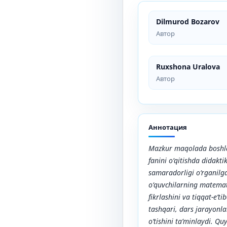
Dilmurod Bozarov
Автор
Ruxshona Uralova
Автор
Аннотация
Mazkur maqolada boshla
fanini o‘qitishda didakt
samaradorligi o‘rganilga
o‘quvchilarning matemati
fikrlashini va tiqqat-e’ti
tashqari, dars jarayonlar
o‘tishini ta’minlaydi. Qu