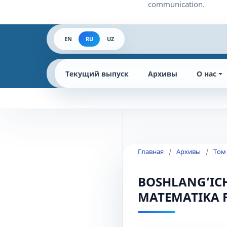
EN
RU
UZ
Текущий выпуск
Архивы
О нас
Главная
/
Архивы
/
Том
BOSHLANG‘ICH
MATEMATIKA F