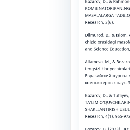
Bozarov, D., & Rahmono
KOMBINATORIKANING 
MASALALARGA TADBIQI
Research, 3(6).
Dilmurod, B., & Islom, A.
chiziq orasidagi masof
and Science Education,
Allamova, M., & Bozaro
tengsizliklar yechimlari
Евразийский журнал 
компьютерных наук, 3(
Bozarov, D., & Tufliye
TA’LIM O‘QUVCHILARI
SHAKLLANTIRISH USULL
Research, 4(1), 965-972
Bozarov, D. (2023). B