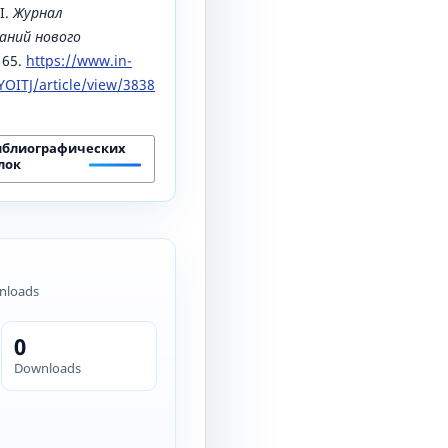
I.
Журнал
аний нового
165.
https://www.in-
OITJ/article/view/3838
иблиографических
лок
nloads
0
Downloads