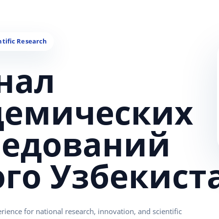
нал
демических
ледований
ого Узбекист