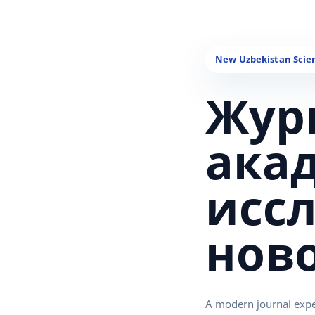
Жур
ака
исс
нов