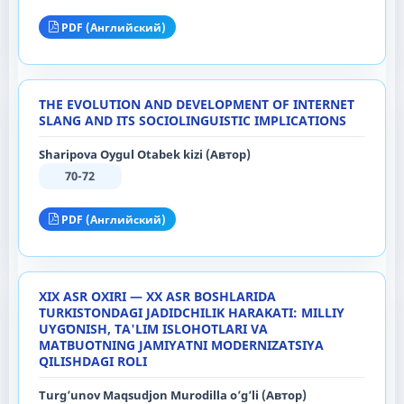
PDF (Английский)
THE EVOLUTION AND DEVELOPMENT OF INTERNET
SLANG AND ITS SOCIOLINGUISTIC IMPLICATIONS
Sharipova Oygul Otabek kizi (Автор)
70-72
PDF (Английский)
XIX ASR OXIRI — XX ASR BOSHLARIDA
TURKISTONDAGI JADIDCHILIK HARAKATI: MILLIY
UYGʻONISH, TA'LIM ISLOHOTLARI VA
MATBUOTNING JAMIYATNI MODERNIZATSIYA
QILISHDAGI ROLI
Turg’unov Maqsudjon Murodilla o’g’li (Автор)