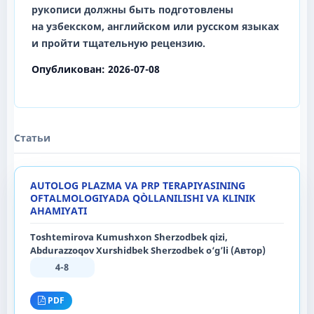
рукописи должны быть подготовлены
на
узбекском, английском
или
русском
языках
и пройти тщательную рецензию.
Опубликован:
2026-07-08
Статьи
AUTOLOG PLAZMA VA PRP TERAPIYASINING
OFTALMOLOGIYADA QÒLLANILISHI VA KLINIK
AHAMIYATI
Toshtemirova Kumushxon Sherzodbek qizi,
Abdurazzoqov Xurshidbek Sherzodbek o‘g’li (Автор)
4-8
PDF