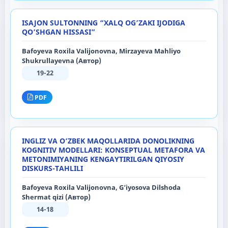
ISAJON SULTONNING “XALQ OG’ZAKI IJODIGA
QO’SHGAN HISSASI”
Bafoyeva Roxila Valijonovna, Mirzayeva Mahliyo
Shukrullayevna (Автор)
19-22
PDF
INGLIZ VA O‘ZBEK MAQOLLARIDA DONOLIKNING
KOGNITIV MODELLARI: KONSEPTUAL METAFORA VA
METONIMIYANING KENGAYTIRILGAN QIYOSIY
DISKURS-TAHLILI
Bafoyeva Roxila Valijonovna, G‘iyosova Dilshoda
Shermat qizi (Автор)
14-18