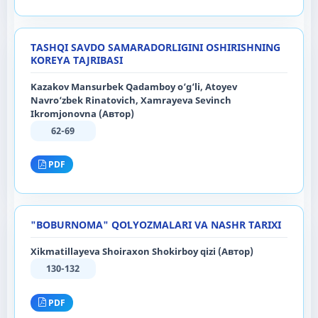
TASHQI SAVDO SAMARADORLIGINI OSHIRISHNING
KOREYA TAJRIBASI
Kazakov Mansurbek Qadamboy o‘g‘li, Atoyev
Navro‘zbek Rinatovich, Xamrayeva Sevinch
Ikromjonovna (Автор)
62-69
PDF
"BOBURNOMA" QOʻLYOZMALARI VA NASHR TARIXI
Xikmatillayeva Shoiraxon Shokirboy qizi (Автор)
130-132
PDF