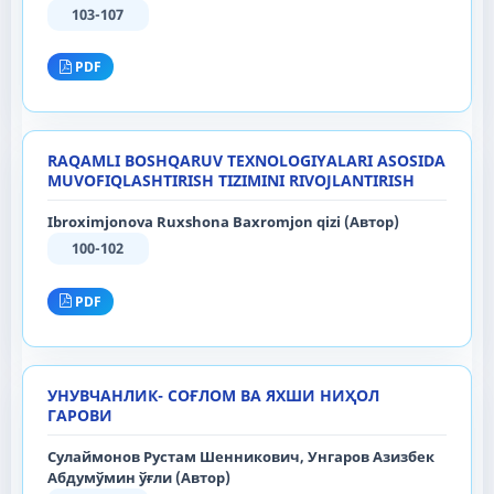
103-107
PDF
RAQAMLI BOSHQARUV TEXNOLOGIYALARI ASOSIDA
MUVOFIQLASHTIRISH TIZIMINI RIVOJLANTIRISH
Ibroximjonova Ruxshona Baxromjon qizi (Автор)
100-102
PDF
УНУВЧАНЛИК- СОҒЛОМ ВА ЯХШИ НИҲОЛ
ГАРОВИ
Сулаймонов Рустам Шенникович, Унгаров Азизбек
Абдумўмин ўғли (Автор)