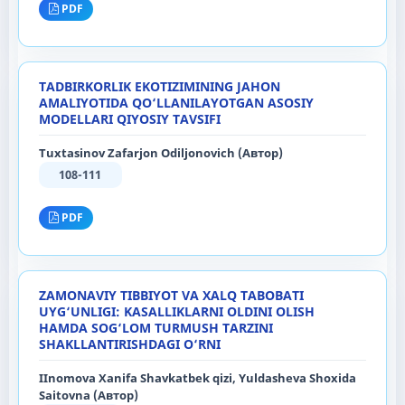
PDF
TADBIRKORLIK EKOTIZIMINING JAHON
AMALIYOTIDA QO‘LLANILAYOTGAN ASOSIY
MODELLARI QIYOSIY TAVSIFI
Tuxtasinov Zafarjon Odiljonovich (Автор)
108-111
PDF
ZAMONAVIY TIBBIYOT VA XALQ TABOBATI
UYG‘UNLIGI: KASALLIKLARNI OLDINI OLISH
HAMDA SOG‘LOM TURMUSH TARZINI
SHAKLLANTIRISHDAGI O‘RNI
IInomova Xanifa Shavkatbek qizi, Yuldasheva Shoxida
Saitovna (Автор)