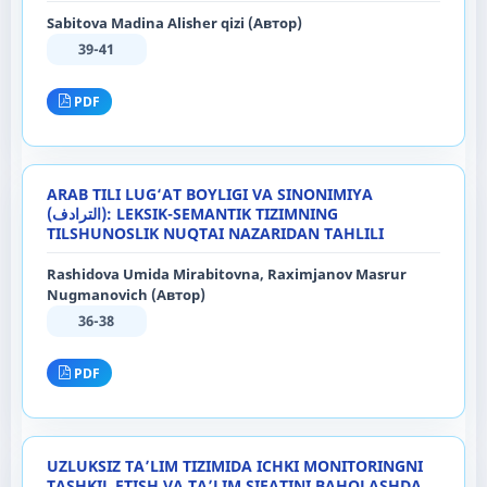
Sabitova Madina Alisher qizi (Автор)
39-41
PDF
ARAB TILI LUG‘AT BOYLIGI VA SINONIMIYA
(الترادف): LEKSIK-SEMANTIK TIZIMNING
TILSHUNOSLIK NUQTAI NAZARIDAN TAHLILI
Rashidova Umida Mirabitovna, Raximjanov Masrur
Nugmanovich (Автор)
36-38
PDF
UZLUKSIZ TA’LIM TIZIMIDA ICHKI MONITORINGNI
TASHKIL ETISH VA TA’LIM SIFATINI BAHOLASHDA