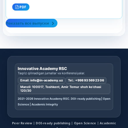
PDF
Показать все выпуски
Innovative Academy RSC
Taqriz qilinadigan jurnallar va konferensiyalar.
Email:
info@in-academy.uz
Tel.:
+998 93 569 23 06
Manzil: 100017, Toshkent, Amir Temur shoh ko’chasi
120/30
2021-2026 Innovative Academy RSC. DOI-ready publishing | Open
Science | Academic Integrity