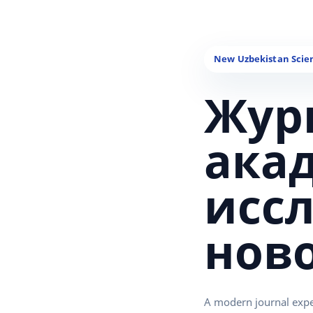
Жур
ака
исс
нов