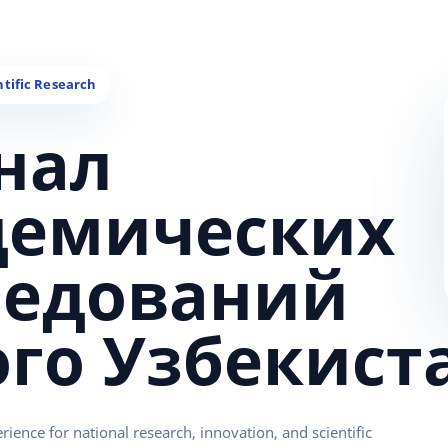
нал
демических
ледований
ого Узбекист