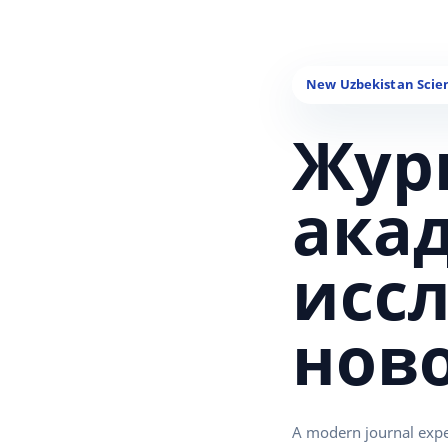
Жур
ака
исс
нов