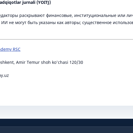
adqiqotlar jurnali (YOITJ)
едакторы раскрывают финансовые, институциональные или ли
 ИИ не могут быть указаны как авторы; существенное использ
cademy RSC
oshkent, Amir Temur shoh ko'chasi 120/30
y.uz