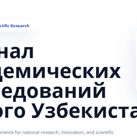
нал
демических
ледований
ого Узбекист