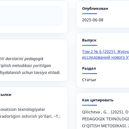
Опубликован
2025-06-08
Выпуск
Том 2 № 6 (2025): Жур
исследований нового У
ili darslarini pedagogik
‘qitish metodikasi yoritilgan
Раздел
a foydalanish uchun tavsiya etiladi.
Статьи
сылки
Как цитировать
ovatsion texnologiyalar
Qilicheva , G. . (2025).
dorligini oshirish yo'llari. –T.:
PEDAGOGIK TEXNOLOGI
O‘QITISH METODIKASI.