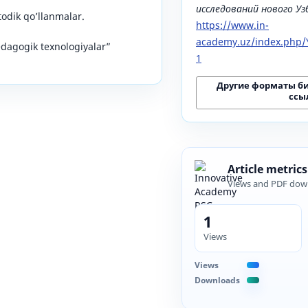
исследований нового У
todik qo’llanmalar.
https://www.in-
academy.uz/index.php/Y
dagogik texnologiyalar”
1
Другие форматы б
ссы
Article metrics
Views and PDF dow
1
Views
Views
Downloads