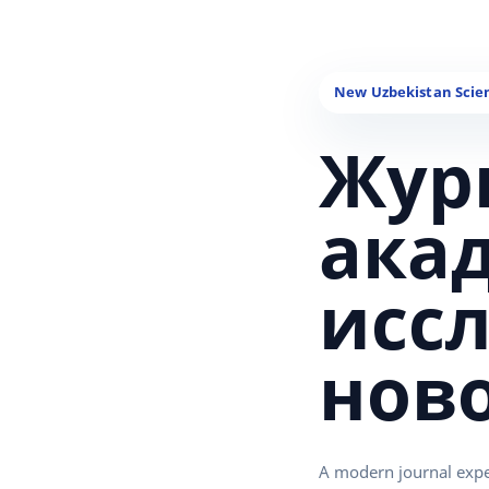
Жур
ака
исс
нов