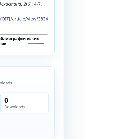
збекистана
,
2
(6), 4-7.
OITJ/article/view/3834
иблиографических
лок
nloads
0
Downloads