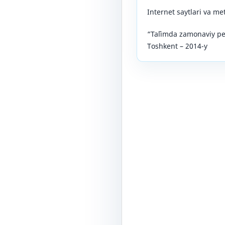
Internet saytlari va me
“Ta`limda zamonaviy pe
Toshkent – 2014-y