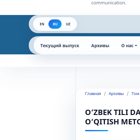
EN
RU
UZ
Текущий выпуск
Архивы
О нас
Главная
/
Архивы
/
Том
O‘ZBEK TILI 
O‘QITISH MET