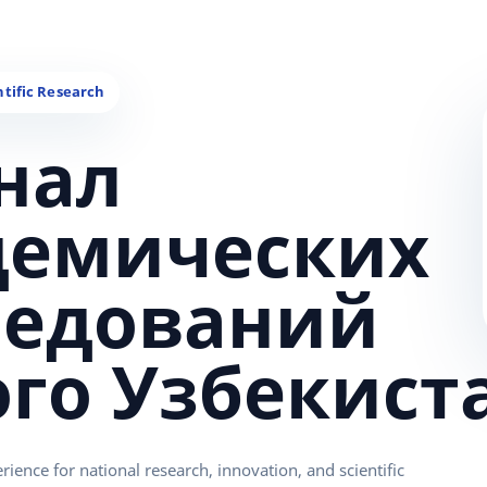
нал
демических
ледований
ого Узбекист