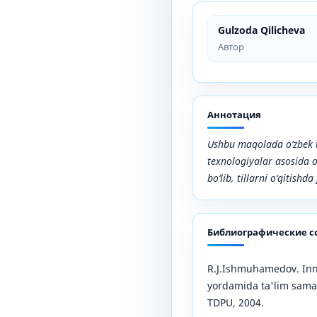
Gulzoda Qilicheva
Автор
Аннотация
Ushbu maqolada o‘zbek t
texnologiyalar asosida o
bo‘lib, tillarni o‘qitishd
Библиографические с
R.J.Ishmuhamedov. Inn
yordamida ta'lim samara
TDPU, 2004.