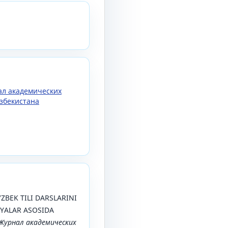
нал академических
збекистана
 O‘ZBEK TILI DARSLARINI
YALAR ASOSIDA
Журнал академических