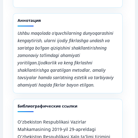
Аннотация
Ushbu maqolada o‘quvchilarning dunyoqarashini
kengaytirish, ularni ijodiy fikrlashga undash va
san’atga bo‘lgan qiziqishini shakllantirishning
zamonaviy ta’limdagi ahamiyati
yoritilgan.Ijodkorlik va keng fikrlashni
shakllantirishga qaratilgan metodlar, amaliy
tavsiyalar hamda san’atning estetik va tarbiyaviy
ahamiyati haqida fikrlar bayon etilgan.
Библиографические ссылки
O‘zbekiston Respublikasi Vazirlar
Mahkamasining 2019-yil 29-apreldagi
O‘zbekiston Respublikasi Xalq ta’limi tizimini