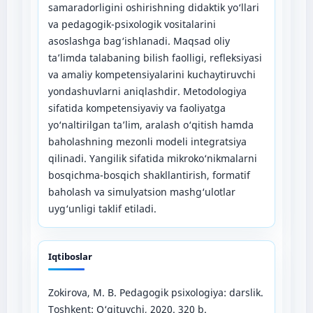
samaradorligini oshirishning didaktik yo‘llari
va pedagogik-psixologik vositalarini
asoslashga bag‘ishlanadi. Maqsad oliy
ta’limda talabaning bilish faolligi, refleksiyasi
va amaliy kompetensiyalarini kuchaytiruvchi
yondashuvlarni aniqlashdir. Metodologiya
sifatida kompetensiyaviy va faoliyatga
yo‘naltirilgan ta’lim, aralash o‘qitish hamda
baholashning mezonli modeli integratsiya
qilinadi. Yangilik sifatida mikroko‘nikmalarni
bosqichma-bosqich shakllantirish, formatif
baholash va simulyatsion mashg‘ulotlar
uyg‘unligi taklif etiladi.
Iqtiboslar
Zokirova, M. B. Pedagogik psixologiya: darslik.
Toshkent: O‘qituvchi, 2020. 320 b.