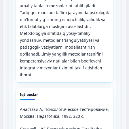
amaliy tanlash mezonlarini tahlil qiladi.
Tadqiqot maqsadi ta’lim jarayonida psixologik
ma’lumot yig‘ishning ishonchlilik, validlik va
etik talablarga mosligini asoslashdir.
Metodologiya sifatida qiyosiy-tahliliy
yondashuv, metodlar triangulyatsiyasi va
pedagogik vaziyatlarni modellashtirish
qo‘llanadi. Ilmiy yangilik metodlar tasnifini
kompetensiyaviy natijalar bilan bog‘lovchi
integrativ mezonlar tizimini taklif etishdan
iborat.
Iqtiboslar
Анастази А. Психологическое тестирование.
Москва: Педагогика, 1982. 320 с.
Creswell J. W. Research design: Qualitative,