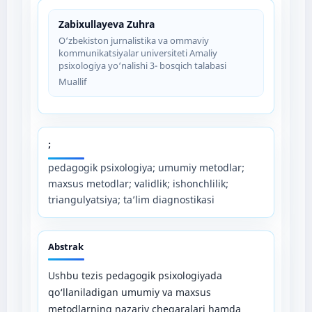
Zabixullayeva Zuhra
O‘zbekiston jurnalistika va ommaviy
kommunikatsiyalar universiteti Amaliy
psixologiya yo‘nalishi 3- bosqich talabasi
Muallif
;
pedagogik psixologiya; umumiy metodlar;
maxsus metodlar; validlik; ishonchlilik;
triangulyatsiya; ta’lim diagnostikasi
Abstrak
Ushbu tezis pedagogik psixologiyada
qo‘llaniladigan umumiy va maxsus
metodlarning nazariy chegaralari hamda