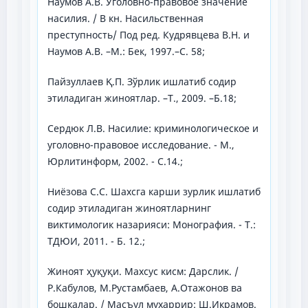
Наумов А.В. Уголовно-правовое значение
насилия. / В кн. Насильственная
преступность/ Под ред. Кудрявцева В.Н. и
Наумов А.В. –М.: Бек, 1997.–С. 58;
Пайзуллаев Қ.П. Зўрлик ишлатиб содир
этиладиган жиноятлар. –Т., 2009. –Б.18;
Сердюк Л.В. Насилие: криминологическое и
уголовно-правовое исследование. - М.,
Юрлитинформ, 2002. - С.14.;
Ниёзова С.С. Шахсга карши зурлик ишлатиб
содир этиладиган жиноятларнинг
виктимологик назарияси: Монография. - Т.:
ТДЮИ, 2011. - Б. 12.;
Жиноят ҳуқуқи. Махсус кисм: Дарслик. /
Р.Кабулов, М.Рустамбаев, А.Отажонов ва
бошкалар. / Масъул мухаррир: Ш.Икрамов.