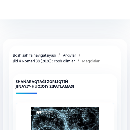
Bosh sahifa navigatsiyasi
/
Arxivlar
/
Jild 4 Nomeri 38 (2026): Yosh olimlar
/
Maqolalar
SHAŃARAQTAǴI ZORLIQTIŃ
JINAYIY-HUQIQIY SIPATLAMASI