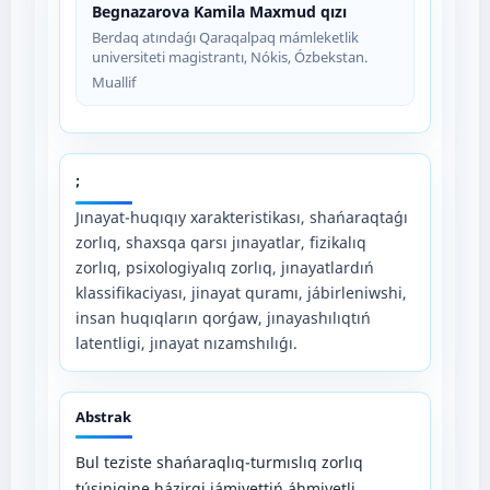
Begnazarova Kamila Maxmud qızı
Berdaq atındaǵı Qaraqalpaq mámleketlik
universiteti magistrantı, Nókis, Ózbekstan.
Muallif
;
Jınayat-huqıqıy xarakteristikası, shańaraqtaǵı
zorlıq, shaxsqa qarsı jınayatlar, fizikalıq
zorlıq, psixologiyalıq zorlıq, jınayatlardıń
klassifikaciyası, jinayat quramı, jábirleniwshi,
insan huqıqların qorǵaw, jınayashılıqtıń
latentligi, jınayat nızamshılıǵı.
Abstrak
Bul teziste shańaraqlıq-turmıslıq zorlıq
túsinigine házirgi jámiyettiń áhmiyetli