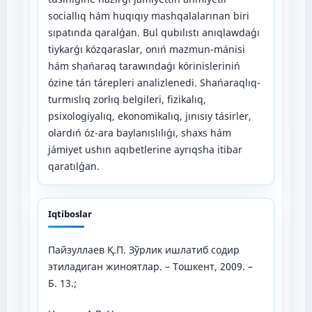
sociallıq hám huqıqıy mashqalalarınan biri
sıpatında qaralǵan. Bul qubılıstı anıqlawdaǵı
tiykarǵı kózqaraslar, onıń mazmun-mánisi
hám shańaraq tarawındaǵı kórinisleriniń
ózine tán tárepleri analizlenedi. Shańaraqlıq-
turmıslıq zorlıq belgileri, fizikalıq,
psixologiyalıq, ekonomikalıq, jınısıy tásirler,
olardıń óz-ara baylanıslılıǵı, shaxs hám
jámiyet ushın aqıbetlerine ayrıqsha itibar
qaratılǵan.
Iqtiboslar
Пайзуллаев Қ.П. Зўрлик ишлатиб содир
этиладиган жиноятлар. – Тошкент, 2009. –
Б. 13.;