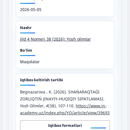
2026-05-05
Nashr
Jild 4 Nomeri 38 (2026): Yosh olimlar
Bo'lim
Maqolalar
Iqtibos keltirish tartibi
Begnazarova , K. (2026). SHAŃARAQTAǴI
ZORLIQTIŃ JINAYIY-HUQIQIY SIPATLAMASI.
Yosh Olimlar
,
4
(38), 107-110.
https://www.in-
academy.uz/index.php/YO/article/view/39693
Iqtibos formatlari