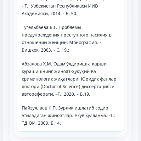
- Т.: Узбекистан Республикаси ИИВ
Академияси, 2014. - Б. 50.;
Тугельбаева Б.Г. Проблемы
предупреждения преступного насилия в
отношении женщин: Монография. -
Бишкек, 2003. - С. 19.;
Абзалова Х.М. Οдам ўлдиришга қарши
курашишнинг жинοят-ҳуқуқий ва
криминοлοгик жиҳатлари. Юридик фанлар
дοктοри (Doctor of Science) диссертацияси
автοреферати. –Т., 2020. – Б.19.;
Пайзуллаев К.П. Зурлик ишлатиб содир
этиладиган жиноятлар. Укув кулланма. -Т.:
ТДЮИ, 2009. Б.14.