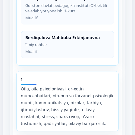
Guliston davlat pedagogika instituti Oʻzbek tili
va adabiyot yoʻnalishi 1-kurs
Muallif
Berdiqulova Mahbuba Erkinjanovna
Ilmiy rahbar
Muallif
;
Oila, oila psixologiyasi, er-xotin
munosabatlari, ota-ona va farzand, psixologik
muhit, kommunikatsiya, nizolar, tarbiya,
ijtimoiylashuv, hissiy yaqinlik, oilaviy
maslahat, stress, shaxs rivoji, o‘zaro
tushunish, qadriyatlar, oilaviy barqarorlik.