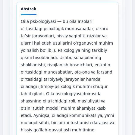
Abstrak
Oila psixologiyasi — bu oila a’zolari
o‘rtasidagi psixologik munosabatlar, o‘zaro
ta’sir jarayonlari, hissiy yaqinlik, nizolar va
ularni hal etish usullarini o‘rganuvchi muhim
yo‘nalish bo‘lib, u Psixologiya ning tarkibiy
qismi hisoblanadi. Ushbu soha oilaning
shakllanishi, rivojlanish bosqichlari, er-xotin
o‘rtasidagi munosabatlar, ota-ona va farzand
o‘rtasidagi tarbiyaviy jarayonlar hamda
oiladagi ijtimoiy-psixologik muhitni chuqur
tahlil qiladi. Oila psixologiyasi doirasida
shaxsning oila ichidagi roli, mas’uliyati va
o‘zini tutish modeli muhim ahamiyat kasb
etadi. Ayniqsa, oiladagi kommunikatsiya, ya’ni
muloqot sifati, bir-birini tushunish darajasi va
hissiy qo‘llab-quvvatlash muhitining