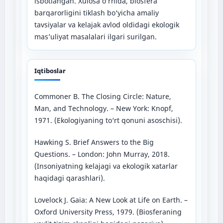
isbotlangan. Xulosa o‘rnida, biosfera
barqarorligini tiklash bo‘yicha amaliy
tavsiyalar va kelajak avlod oldidagi ekologik
mas’uliyat masalalari ilgari surilgan.
Iqtiboslar
Commoner B. The Closing Circle: Nature,
Man, and Technology. – New York: Knopf,
1971. (Ekologiyaning to‘rt qonuni asoschisi).
Hawking S. Brief Answers to the Big
Questions. – London: John Murray, 2018.
(Insoniyatning kelajagi va ekologik xatarlar
haqidagi qarashlari).
Lovelock J. Gaia: A New Look at Life on Earth. –
Oxford University Press, 1979. (Biosferaning