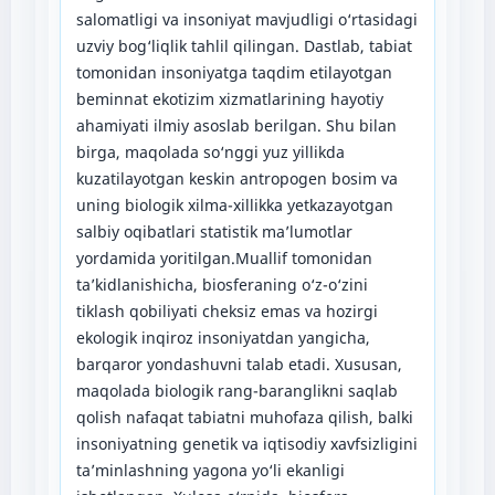
salomatligi va insoniyat mavjudligi o‘rtasidagi
uzviy bog‘liqlik tahlil qilingan. Dastlab, tabiat
tomonidan insoniyatga taqdim etilayotgan
beminnat ekotizim xizmatlarining hayotiy
ahamiyati ilmiy asoslab berilgan. Shu bilan
birga, maqolada so‘nggi yuz yillikda
kuzatilayotgan keskin antropogen bosim va
uning biologik xilma-xillikka yetkazayotgan
salbiy oqibatlari statistik ma’lumotlar
yordamida yoritilgan.Muallif tomonidan
ta’kidlanishicha, biosferaning o‘z-o‘zini
tiklash qobiliyati cheksiz emas va hozirgi
ekologik inqiroz insoniyatdan yangicha,
barqaror yondashuvni talab etadi. Xususan,
maqolada biologik rang-baranglikni saqlab
qolish nafaqat tabiatni muhofaza qilish, balki
insoniyatning genetik va iqtisodiy xavfsizligini
ta’minlashning yagona yo‘li ekanligi