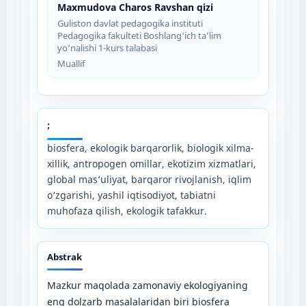
Maxmudova Charos Ravshan qizi
Guliston davlat pedagogika instituti
Pedagogika fakulteti Boshlang‘ich ta’lim
yo‘nalishi 1-kurs talabasi
Muallif
;
biosfera, ekologik barqarorlik, biologik xilma-
xillik, antropogen omillar, ekotizim xizmatlari,
global mas’uliyat, barqaror rivojlanish, iqlim
o‘zgarishi, yashil iqtisodiyot, tabiatni
muhofaza qilish, ekologik tafakkur.
Abstrak
Mazkur maqolada zamonaviy ekologiyaning
eng dolzarb masalalaridan biri biosfera