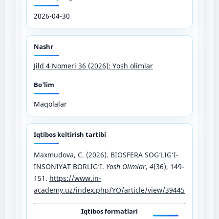
2026-04-30
Nashr
Jild 4 Nomeri 36 (2026): Yosh olimlar
Bo'lim
Maqolalar
Iqtibos keltirish tartibi
Maxmudova, C. (2026). BIOSFERA SOG‘LIG‘I-
INSONIYAT BORLIG‘I.
Yosh Olimlar
,
4
(36), 149-
151.
https://www.in-
academy.uz/index.php/YO/article/view/39445
Iqtibos formatlari