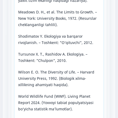
yaxlit tizim ekanligi haqidagi nazariya).
Meadows D. H., et al. The Limits to Growth. –
New York: University Books, 1972. (Resurslar
cheklanganligi tahlili).
Shodimatov Y. Ekologiya va barqaror
rivojlanish. – Toshkent: "O‘qituvchi", 2012.
Tursunov X. T., Rashidov A. Ekologiya. –
Toshkent: "Chulpon", 2010.
Wilson E. O. The Diversity of Life. – Harvard
University Press, 1992. (Biologik xilma-
xillikning ahamiyati haqida).
World Wildlife Fund (WWF). Living Planet
Report 2024. (Yovvoyi tabiat populyatsiyasi
bo‘yicha statistik ma’lumotlar).