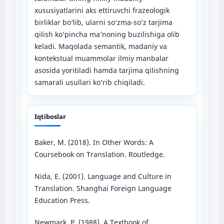
xususiyatlarini aks ettiruvchi frazeologik
birliklar bo‘lib, ularni so‘zma-so‘z tarjima
qilish ko‘pincha ma’noning buzilishiga olib
keladi. Maqolada semantik, madaniy va
kontekstual muammolar ilmiy manbalar
asosida yoritiladi hamda tarjima qilishning
samarali usullari ko‘rib chiqiladi.
Iqtiboslar
Baker, M. (2018). In Other Words: A
Coursebook on Translation. Routledge.
Nida, E. (2001). Language and Culture in
Translation. Shanghai Foreign Language
Education Press.
Newmark, P. (1988). A Textbook of