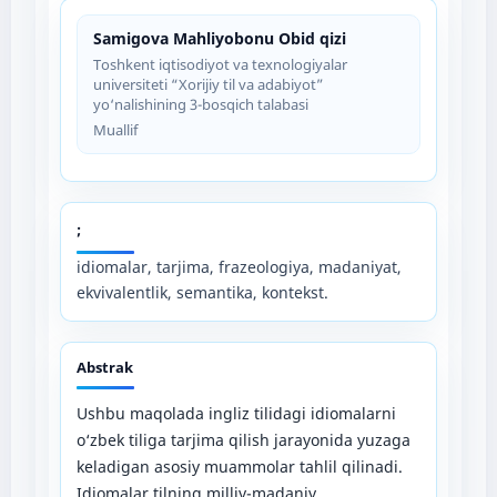
Samigova Mahliyobonu Obid qizi
Toshkent iqtisodiyot va texnologiyalar
universiteti “Xorijiy til va adabiyot”
yo‘nalishining 3-bosqich talabasi
Muallif
;
idiomalar, tarjima, frazeologiya, madaniyat,
ekvivalentlik, semantika, kontekst.
Abstrak
Ushbu maqolada ingliz tilidagi idiomalarni
o‘zbek tiliga tarjima qilish jarayonida yuzaga
keladigan asosiy muammolar tahlil qilinadi.
Idiomalar tilning milliy-madaniy