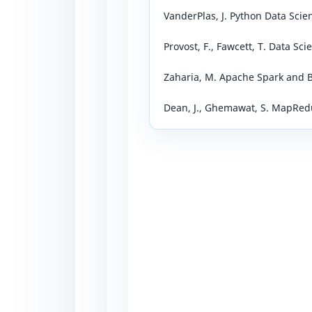
VanderPlas, J. Python Data Sci
Provost, F., Fawcett, T. Data Sci
Zaharia, M. Apache Spark and B
Dean, J., Ghemawat, S. MapRe