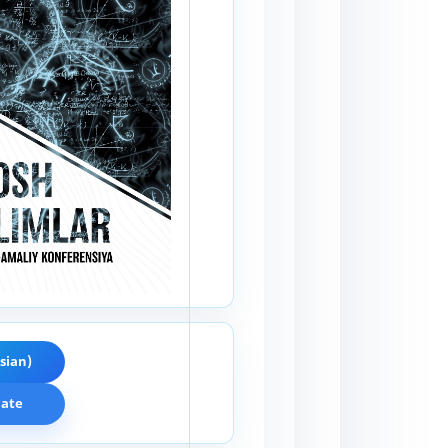
sian)
cate