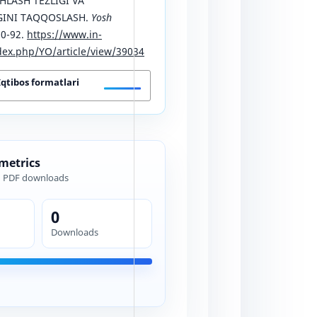
HLASH TEZLIGI VA
INI TAQQOSLASH.
Yosh
90-92.
https://www.in-
ex.php/YO/article/view/39034
Iqtibos formatlari
 metrics
d PDF downloads
0
Downloads