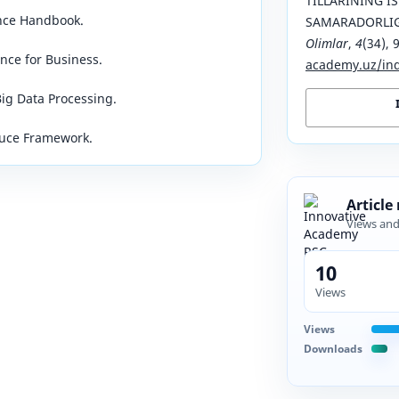
TILLARINING IS
ence Handbook.
SAMARADORLIG
Olimlar
,
4
(34), 
ence for Business.
academy.uz/ind
ig Data Processing.
duce Framework.
Article
Views an
10
Views
Views
Downloads