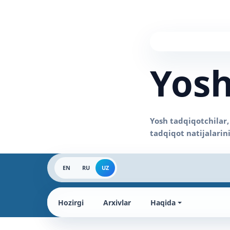
Yosh
EN
RU
UZ
Hozirgi
Arxivlar
Haqida