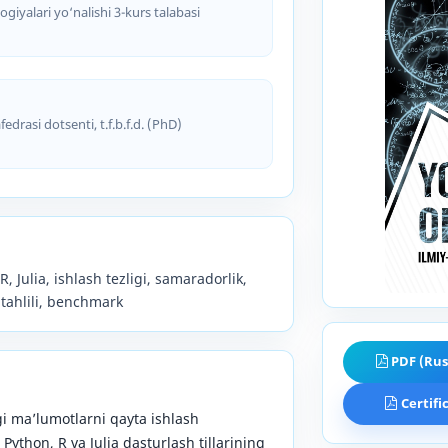
giyalari yo‘nalishi 3-kurs talabasi
drasi dotsenti, t.f.b.f.d. (PhD)
, Julia, ishlash tezligi, samaradorlik,
 tahlili, benchmark
PDF (Rus
Certifi
 ma’lumotlarni qayta ishlash
Python, R va Julia dasturlash tillarining