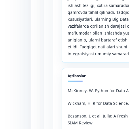
ishlash tezligi, xotira samarad
qamrovda tahlil qilinadi. Tadqi
xususiyatlari, ularning Big Dat
vazifalarda qo‘llanish darajasi
ma’lumotlar bilan ishlashda y
aniqlanib, ularni bartaraf etis
etildi. Tadqiqot natijalari shuni 
integratsiyasi umumiy samarador
Iqtiboslar
McKinney, W. Python for Data An
Wickham, H. R for Data Science.
Bezanson, J. et al. Julia: A Fr
SIAM Review.