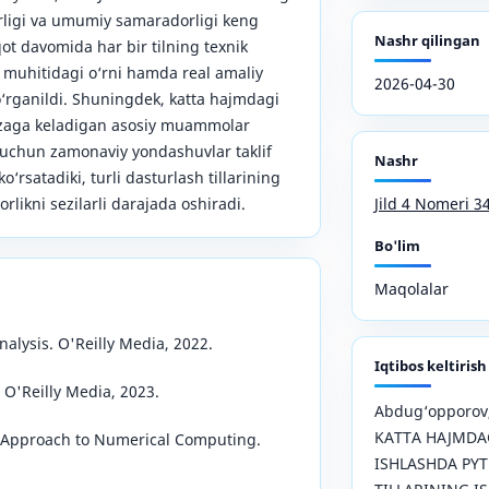
orligi va umumiy samaradorligi keng
Nashr qilingan
qot davomida har bir tilning texnik
a muhitidagi o‘rni hamda real amaliy
2026-04-30
 o‘rganildi. Shuningdek, katta hajmdagi
uzaga keladigan asosiy muammolar
h uchun zamonaviy yondashuvlar taklif
Nashr
ko‘rsatadiki, turli dasturlash tillarining
likni sezilarli darajada oshiradi.
Jild 4 Nomeri 3
Bo'lim
Maqolalar
alysis. O'Reilly Media, 2022.
Iqtibos keltirish
 O'Reilly Media, 2023.
Abdug‘opporov, 
KATTA HAJMDA
esh Approach to Numerical Computing.
ISHLASHDA PYT