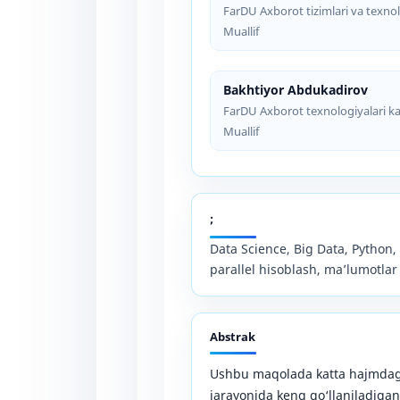
FarDU Axborot tizimlari va texnolo
Muallif
Bakhtiyor Abdukadirov
FarDU Axborot texnologiyalari kafe
Muallif
;
Data Science, Big Data, Python, R
parallel hisoblash, ma’lumotlar
Abstrak
Ushbu maqolada katta hajmdagi
jarayonida keng qo‘llaniladigan 