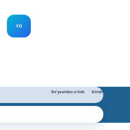
Ro'yxatdan o'tish
Kirish
Qidiruv