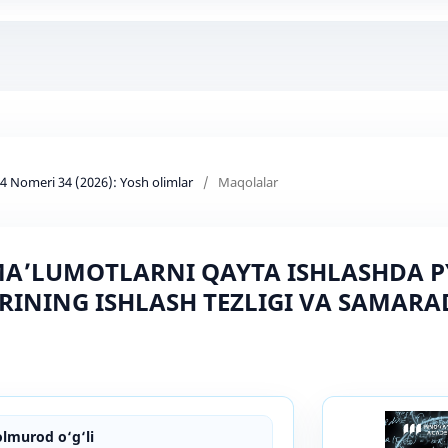
d 4 Nomeri 34 (2026): Yosh olimlar
/
Maqolalar
A’LUMOTLARNI QAYTA ISHLASHDA PY
RINING ISHLASH TEZLIGI VA SAMARA
lmurod o‘g‘li