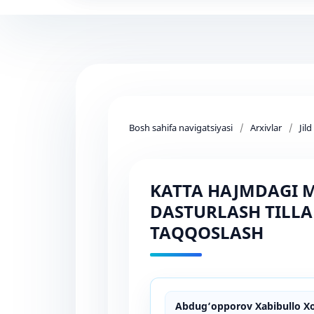
Bosh sahifa navigatsiyasi
/
Arxivlar
/
Jil
KATTA HAJMDAGI M
DASTURLASH TILLA
TAQQOSLASH
Abdug‘opporov Xabibullo Xo