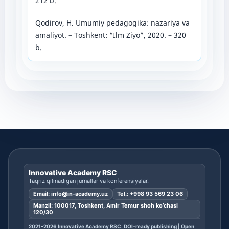
212 b.
Qodirov, H. Umumiy pedagogika: nazariya va
amaliyot. – Toshkent: “Ilm Ziyo”, 2020. – 320
b.
Innovative Academy RSC
Taqriz qilinadigan jurnallar va konferensiyalar.
Email:
info@in-academy.uz
Tel.:
+998 93 569 23 06
Manzil: 100017, Toshkent, Amir Temur shoh ko’chasi
120/30
2021-2026 Innovative Academy RSC. DOI-ready publishing | Open