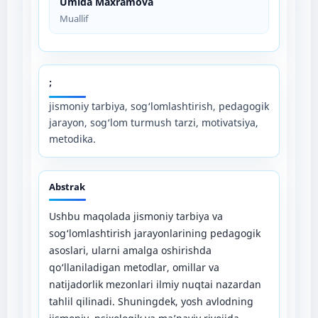
Umida Maxramova
Muallif
;
jismoniy tarbiya, sog‘lomlashtirish, pedagogik
jarayon, sog‘lom turmush tarzi, motivatsiya,
metodika.
Abstrak
Ushbu maqolada jismoniy tarbiya va
sog‘lomlashtirish jarayonlarining pedagogik
asoslari, ularni amalga oshirishda
qo‘llaniladigan metodlar, omillar va
natijadorlik mezonlari ilmiy nuqtai nazardan
tahlil qilinadi. Shuningdek, yosh avlodning