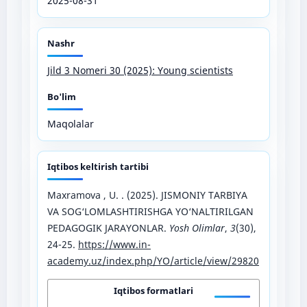
2025-08-31
Nashr
Jild 3 Nomeri 30 (2025): Young scientists
Bo'lim
Maqolalar
Iqtibos keltirish tartibi
Maxramova , U. . (2025). JISMONIY TARBIYA
VA SOG‘LOMLASHTIRISHGA YO‘NALTIRILGAN
PEDAGOGIK JARAYONLAR.
Yosh Olimlar
,
3
(30),
24-25.
https://www.in-
academy.uz/index.php/YO/article/view/29820
Iqtibos formatlari