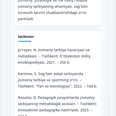
jismoniy, psixologik va ma’naviy rivojida
jismoniy tarbiyaning ahamiyati, sog‘lom
turmush tarzini shakllantirishdagi o‘rni
yoritiladi.
Iqtiboslar
Jo‘rayev, N. Jismoniy tarbiya nazariyasi va
metodikasi. – Toshkent: O‘zbekiston milliy
ensiklopediyasi, 2021. – 256 b.
Karimov, S. Sog‘lom avlod tarbiyasida
jismoniy tarbiya va sportning o‘rni. –
Toshkent: “Fan va texnologiya”, 2022. – 184 b.
Rasulov, B. Pedagogik jarayonlarda jismoniy
tarbiyaning metodologik asoslari. – Toshkent:
Innovatsion pedagogika nashriyoti, 2023. –