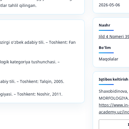
2026-05-06
lar tahlil qilingan.
Nashr
Jild 4 Nomeri 3
zirgi o‘zbek adabiy tili. – Toshkent: Fan
Bo'lim
Maqolalar
logik kategoriya tushunchasi. –
Iqtibos keltirish
biy tili. – Toshkent: Talqin, 2005.
Shaxobidinova, 
ogiyasi. – Toshkent: Noshir, 2011.
MORFOLOGIYA
https://www.in
academy.uz/ind