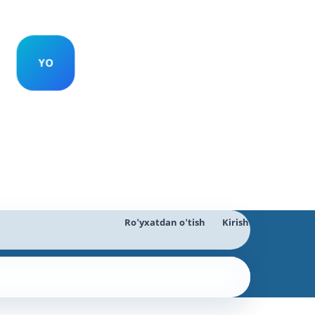
Ro'yxatdan o'tish
Kirish
Qidiruv