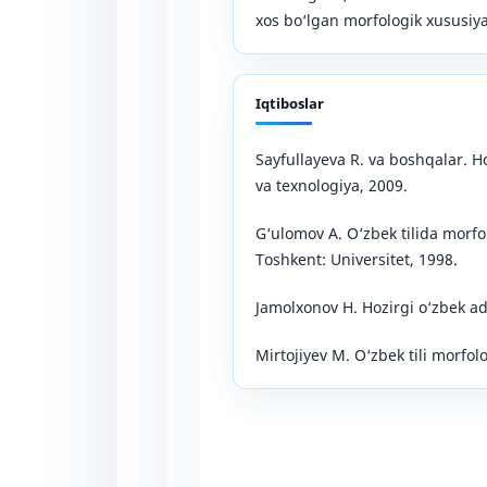
xos bo‘lgan morfologik xususiyat
Iqtiboslar
Sayfullayeva R. va boshqalar. Ho
va texnologiya, 2009.
G‘ulomov A. O‘zbek tilida morfo
Toshkent: Universitet, 1998.
Jamolxonov H. Hozirgi o‘zbek ada
Mirtojiyev M. O‘zbek tili morfol