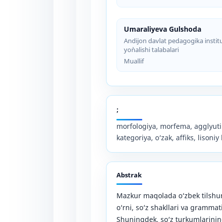
Umaraliyeva Gulshoda
Andijon davlat pedagogika institut
yo`nalishi talabalari
Muallif
;
morfologiya, morfema, agglyuti
kategoriya, o‘zak, affiks, lisoniy 
Abstrak
Mazkur maqolada o‘zbek tilshun
o‘rni, so‘z shakllari va gramma
Shuningdek, so‘z turkumlarining 