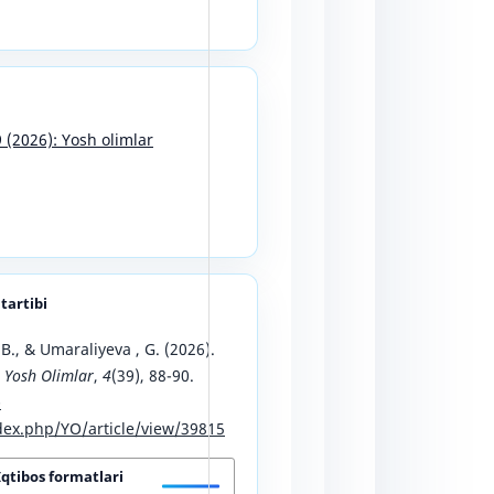
9 (2026): Yosh olimlar
 tartibi
B., & Umaraliyeva , G. (2026).
.
Yosh Olimlar
,
4
(39), 88-90.
-
ex.php/YO/article/view/39815
Iqtibos formatlari