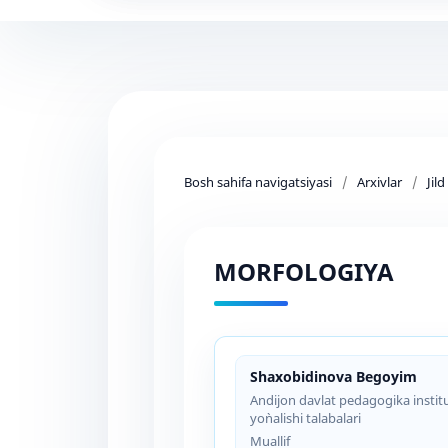
Bosh sahifa navigatsiyasi
/
Arxivlar
/
Jil
MORFOLOGIYA
Shaxobidinova Begoyim
Andijon davlat pedagogika institut
yo`nalishi talabalari
Muallif