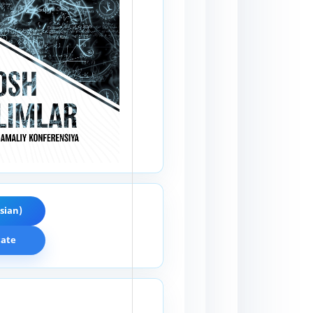
sian)
cate