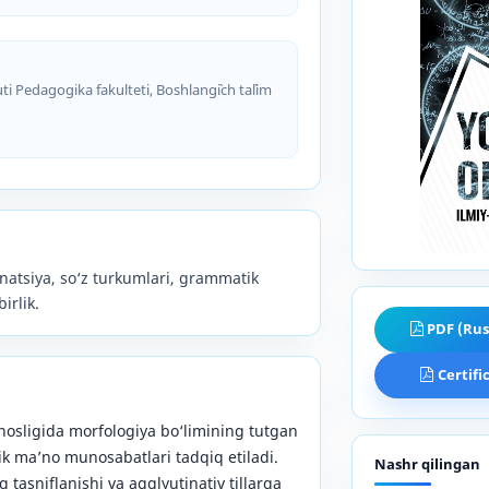
i Pedagogika fakulteti, Boshlang`ich ta`lim
natsiya, so‘z turkumlari, grammatik
birlik.
PDF (Rus
Certifi
osligida morfologiya bo‘limining tutgan
tik ma’no munosabatlari tadqiq etiladi.
Nashr qilingan
tasniflanishi va agglyutinativ tillarga