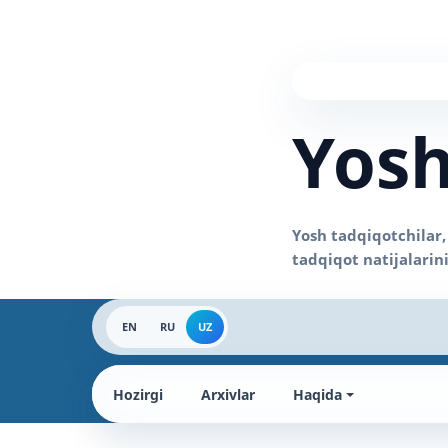
Yosh
EN
RU
UZ
Hozirgi
Arxivlar
Haqida