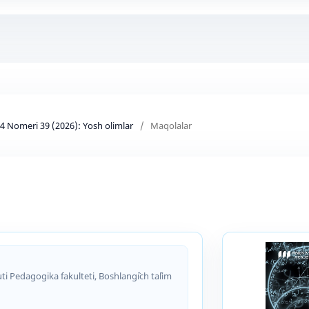
d 4 Nomeri 39 (2026): Yosh olimlar
/
Maqolalar
i Pedagogika fakulteti, Boshlang`ich ta`lim