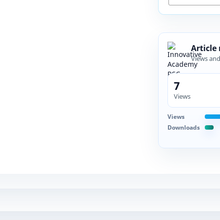
Article
Views an
7
Views
Views
Downloads