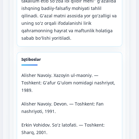
takallum etib so‘zda lol qildir meni” g‘azalida
ishqning badiiy-falsafiy mohiyati tahlil
qilinadi. G‘azal matni asosida yor go‘zalligi va
uning so‘z orqali ifodalanishi lirik
qahramonning hayrat va maftunlik holatiga
sabab bo‘lishi yoritiladi.
Iqtiboslar
Alisher Navoiy. Xazoyin ul-maoniy. —
Toshkent: G‘afur G‘ulom nomidagi nashriyot,
1989.
Alisher Navoiy. Devon. — Toshkent: Fan
nashriyoti, 1991.
Erkin Vohidov. So‘z latofati. — Toshkent:
Sharq, 2001.