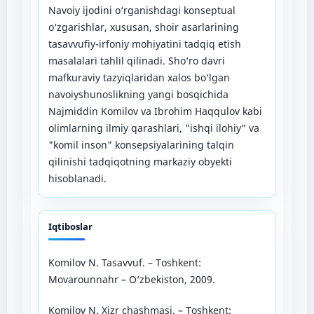
Navoiy ijodini o‘rganishdagi konseptual
o‘zgarishlar, xususan, shoir asarlarining
tasavvufiy-irfoniy mohiyatini tadqiq etish
masalalari tahlil qilinadi. Sho‘ro davri
mafkuraviy tazyiqlaridan xalos bo‘lgan
navoiyshunoslikning yangi bosqichida
Najmiddin Komilov va Ibrohim Haqqulov kabi
olimlarning ilmiy qarashlari, "ishqi ilohiy" va
"komil inson" konsepsiyalarining talqin
qilinishi tadqiqotning markaziy obyekti
hisoblanadi.
Iqtiboslar
Komilov N. Tasavvuf. – Toshkent:
Movarounnahr – O‘zbekiston, 2009.
Komilov N. Xizr chashmasi. – Toshkent: