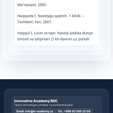
Ma’naviyat, 2005.
Haqqulov I. Navoiyga qaytish. 1-kitob. –
Toshkent: Fan, 2007.
Haqqul I. Lison ut-tayr: Navoiy ijodida dunyo
timsoli va talqinlari // kh-davron.uz portali
Innovative Academy RSC
Taqriz qilinadigan jurnallar va konferensiyalar.
Email:
info@in-academy.uz
Tel.:
+998 93 569 23 06