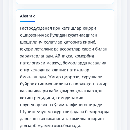
Abstrak
Гастродуоденал қон кетишлар юқори
ошқозон-ичак йўлидан кузатиладиган
шошилинч ҳолатлар қаторига кириб,
юқори леталлик ва асоратлар хавфи билан
характерланади. Айниқса, коморбид
патологияси мавжуд беморларда касаллик
оғир кечади ва клиник натижалар
ёмонлашади. Жигар циррози, сурункали
буйрак етишмовчилиги ва юрак-қон томир
касалликлари каби ҳамроҳ ҳолатлар қон
кетиш рецидиви, гемодинамик
ноустуворлик ва ўлим хавфини оширади.
Шунинг учун мазкур тоифадаги беморларда
даволаш тактикасини такомиллаштириш
долзарб муаммо ҳисобланади.