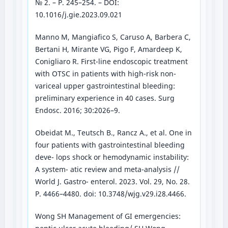
№ 2. – P. 245–254. – DOI:
10.1016/j.gie.2023.09.021
Manno M, Mangiafico S, Caruso A, Barbera C,
Bertani H, Mirante VG, Pigo F, Amardeep K,
Conigliaro R. First-line endoscopic treatment
with OTSC in patients with high-risk non-
variceal upper gastrointestinal bleeding:
preliminary experience in 40 cases. Surg
Endosc. 2016; 30:2026–9.
Obeidat M., Teutsch B., Rancz A., et al. One in
four patients with gastrointestinal bleeding
deve- lops shock or hemodynamic instability:
A system- atic review and meta-analysis //
World J. Gastro- enterol. 2023. Vol. 29, No. 28.
P. 4466–4480. doi: 10.3748/wjg.v29.i28.4466.
Wong SH Management of GI emergencies: