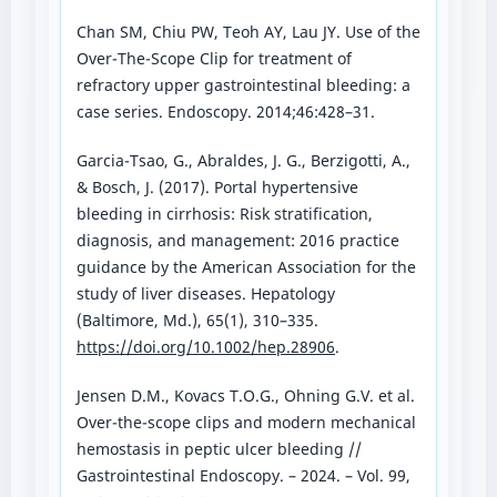
Chan SM, Chiu PW, Teoh AY, Lau JY. Use of the
Over-The-Scope Clip for treatment of
refractory upper gastrointestinal bleeding: a
case series. Endoscopy. 2014;46:428–31.
Garcia-Tsao, G., Abraldes, J. G., Berzigotti, A.,
& Bosch, J. (2017). Portal hypertensive
bleeding in cirrhosis: Risk stratification,
diagnosis, and management: 2016 practice
guidance by the American Association for the
study of liver diseases. Hepatology
(Baltimore, Md.), 65(1), 310–335.
https://doi.org/10.1002/hep.28906
.
Jensen D.M., Kovacs T.O.G., Ohning G.V. et al.
Over-the-scope clips and modern mechanical
hemostasis in peptic ulcer bleeding //
Gastrointestinal Endoscopy. – 2024. – Vol. 99,