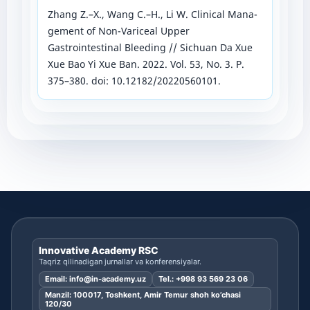
Zhang Z.–X., Wang C.–H., Li W. Clinical Mana-
gement of Non-Variceal Upper
Gastrointestinal Bleeding // Sichuan Da Xue
Xue Bao Yi Xue Ban. 2022. Vol. 53, No. 3. Р.
375–380. doi: 10.12182/20220560101.
Innovative Academy RSC
Taqriz qilinadigan jurnallar va konferensiyalar.
Email:
info@in-academy.uz
Tel.:
+998 93 569 23 06
Manzil: 100017, Toshkent, Amir Temur shoh ko’chasi
120/30