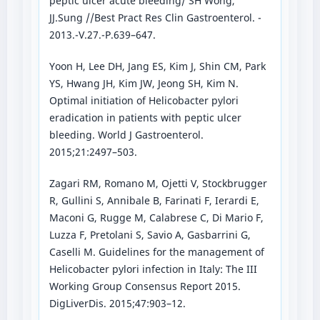
peptic ulcer acute bleeding/ SH Wong,
JJ.Sung //Best Pract Res Clin Gastroenterol. -
2013.-V.27.-P.639–647.
Yoon H, Lee DH, Jang ES, Kim J, Shin CM, Park
YS, Hwang JH, Kim JW, Jeong SH, Kim N.
Optimal initiation of Helicobacter pylori
eradication in patients with peptic ulcer
bleeding. World J Gastroenterol.
2015;21:2497–503.
Zagari RM, Romano M, Ojetti V, Stockbrugger
R, Gullini S, Annibale B, Farinati F, Ierardi E,
Maconi G, Rugge M, Calabrese C, Di Mario F,
Luzza F, Pretolani S, Savio A, Gasbarrini G,
Caselli M. Guidelines for the management of
Helicobacter pylori infection in Italy: The III
Working Group Consensus Report 2015.
DigLiverDis. 2015;47:903–12.