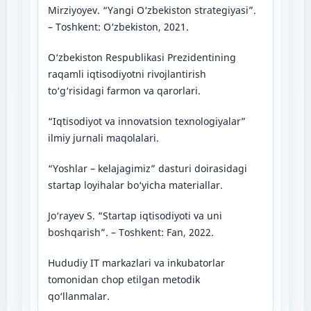
Mirziyoyev. “Yangi O‘zbekiston strategiyasi”.
– Toshkent: O‘zbekiston, 2021.
O‘zbekiston Respublikasi Prezidentining
raqamli iqtisodiyotni rivojlantirish
to‘g‘risidagi farmon va qarorlari.
“Iqtisodiyot va innovatsion texnologiyalar”
ilmiy jurnali maqolalari.
“Yoshlar – kelajagimiz” dasturi doirasidagi
startap loyihalar bo‘yicha materiallar.
Jo‘rayev S. “Startap iqtisodiyoti va uni
boshqarish”. – Toshkent: Fan, 2022.
Hududiy IT markazlari va inkubatorlar
tomonidan chop etilgan metodik
qo‘llanmalar.