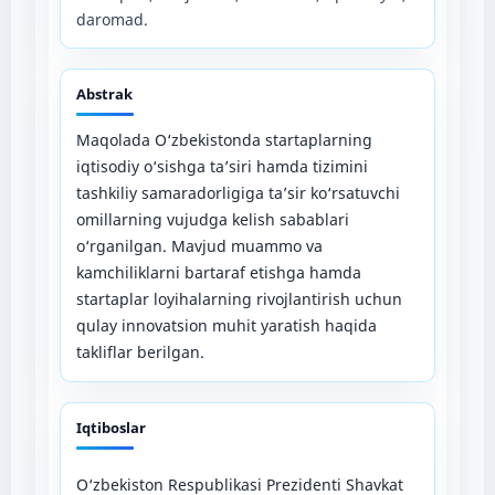
daromad.
Abstrak
Maqolada O‘zbekistonda startaplarning
iqtisodiy o‘sishga ta’siri hamda tizimini
tashkiliy samaradorligiga taʼsir ko‘rsatuvchi
omillarning vujudga kelish sabablari
o‘rganilgan. Mavjud muammo va
kamchiliklarni bartaraf etishga hamda
startaplar loyihalarning rivojlantirish uchun
qulay innovatsion muhit yaratish haqida
takliflar berilgan.
Iqtiboslar
O‘zbekiston Respublikasi Prezidenti Shavkat