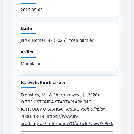
2026-05-05
Nashr
Jild 4 Nomeri 38 (2026): Yosh olimlar
Bo'lim
Maqolalar
Iqtibos keltirish tartibi
Ergashev, M., & Sherboboyev , J. (2026).
O‘ZBEKISTONDA STARTAPLARNING
IQTISODIY O‘SISHGA TA’SIRI.
Yosh Olimlar
,
4
(38), 18-19.
https://www.in-
academy.uz/index.php/YO/article/view/39566