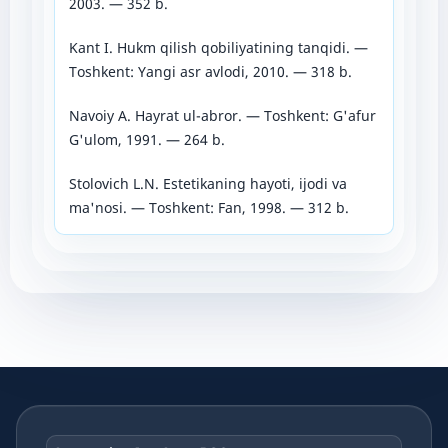
2003. — 352 b.
Kant I. Hukm qilish qobiliyatining tanqidi. —
Toshkent: Yangi asr avlodi, 2010. — 318 b.
Navoiy A. Hayrat ul-abror. — Toshkent: G'afur
G'ulom, 1991. — 264 b.
Stolovich L.N. Estetikaning hayoti, ijodi va
ma'nosi. — Toshkent: Fan, 1998. — 312 b.