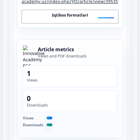
academy.uz/index.php/YO/article/view/39535
Iqtibos formatlari
Article metrics
Views and PDF downloads
1
Views
0
Downloads
Views
Downloads