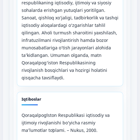
respublikaning iqtisodiy, ijtimoiy va siyosiy
sohalarda erishgan yutuqlari yoritilgan.
Sanoat, qishloq xo‘jaligi, tadbirkorlik va tashqi
iqtisodiy aloqalardagi o‘zgarishlar tahlil
qilingan. Aholi turmush sharoitini yaxshilash,
infratuzilmani rivojlantirish hamda bozor
munosabatlariga o‘tish jarayonlari alohida
ta’kidlangan. Umuman olganda, matn
Qoraqalpog‘iston Respublikasining
rivojlanish bosqichlari va hozirgi holatini
qisqacha tavsiflaydi.
Iqtiboslar
Qoraqalpogʻiston Respublikasi iqtisodiy va
ijtimoiy rivojlanishi bo‘yicha rasmiy
ma’lumotlar toʻplami. – Nukus, 2000.