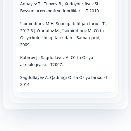
Annayev T., Tilovov B., Xudoyberdiyev Sh.
Boysun arxeologik yodgorliklari. –T 2010.
Isomiddinov M.H. Sopolga bitilgan tarix. –T.,
2012.3.Jo’raqulov M., Isomiddinov M. O’rta
Osiyo kulolchiligi tarixidan. –Samarqand,
2009.
Kabirov J., Sagdullayev A. O'rta Osiyo
arxeologiyasi. –Т2007.
Sagdullayev A. Qadimgi O’rta Osiyo tarixi. –T
2014