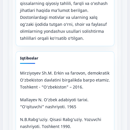
qissalarning qiyosiy tahlili, farqli va o‘xshash
jihatlari haqida ma’lumot berilgan.
Dostonlardagi motivlar va ularning xalq
og‘zaki ijodida tutgan o‘rni, shoir va faylasuf
olimlarning yondashuv usullari solishtirma
tahlillari orqali ko‘rsatib o‘tilgan.
Iqtiboslar
Mirziyoyev Sh.M. Erkin va farovon, demokratik
O‘zbekiston davlatini birgalikda barpo etamiz.
Toshkent - “O‘zbekiston” – 2016.
Mallayev N. O‘zbek adabiyoti tarixi.
“O‘qituvchi” nashriyoti. 1965
N.B.Rabg‘uziy. Qisasi Rabg‘uziy. Yozuvchi
nashriyoti. Toshkent 1990.