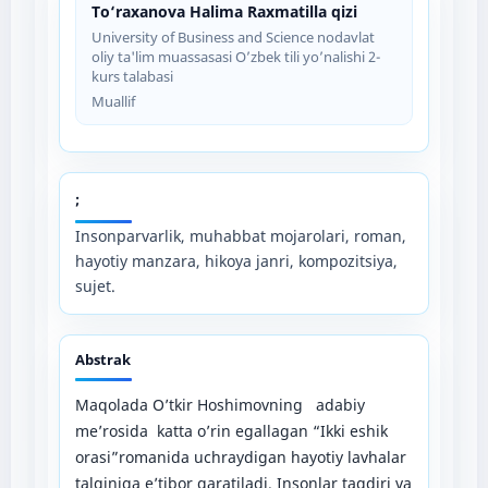
To‘raxanova Halima Raxmatilla qizi
University of Business and Science nodavlat
oliy ta'lim muassasasi O’zbek tili yo’nalishi 2-
kurs talabasi
Muallif
;
Insonparvarlik, muhabbat mojarolari, roman,
hayotiy manzara, hikoya janri, kompozitsiya,
sujet.
Abstrak
Maqolada O’tkir Hoshimovning adabiy
me’rosida katta o’rin egallagan “Ikki eshik
orasi”romanida uchraydigan hayotiy lavhalar
talqiniga e’tibor qaratiladi. Insonlar taqdiri va