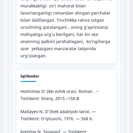
murakkabligi zo’r mahorat bilan
tasvirlanganligi romandan olingan parchalar
bilan dalillangan. Tinchlikka rahna solgan
urushning qoralangani , uning g’ayrinsoniy
mohiyatiga urg’u berilgani, har bir ota-
onanning qalbini jarohatlagani, ko’ngillarga
ozor yetkazgani manzaralar talqinida
urg‘ulangan.
Iqtiboslar
Hoshimov O‘.Ikki eshik orasi. Roman . –
Toshkent: Sharq, 2015.–158.B
Mallayev N. O‘zbek adabiyoti tarixi. —
Toshkent: O‘qituvchi, 1976. — 568 b.
Komilov N. Tasavvuf. — Toshkent: