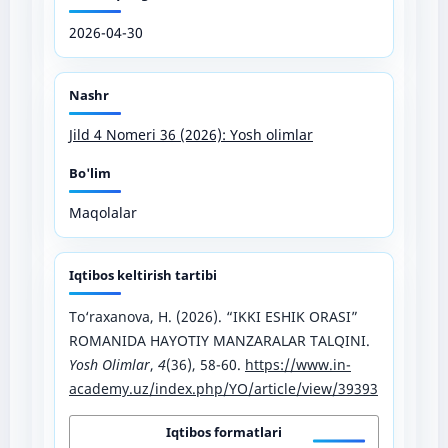
2026-04-30
Nashr
Jild 4 Nomeri 36 (2026): Yosh olimlar
Bo'lim
Maqolalar
Iqtibos keltirish tartibi
To‘raxanova, H. (2026). “IKKI ESHIK ORASI”
ROMANIDA HAYOTIY MANZARALAR TALQINI.
Yosh Olimlar
,
4
(36), 58-60.
https://www.in-
academy.uz/index.php/YO/article/view/39393
Iqtibos formatlari