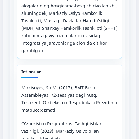
aloqalarining bosqichma-bosqich rivojlanishi,
shuningdek, Markaziy Osiyo Hamkorlik
Tashkiloti, Mustaqil Davlatlar Hamdo‘stligi
(MDH) va Shanxay Hamkorlik Tashkiloti (SHHT)
kabi mintaqaviy tuzilmalar doirasidagi
integratsiya jarayonlariga alohida e’tibor
qaratilgan.
Iqtiboslar
Mirziyoyev, Sh.M. (2017). BMT Bosh
Assambleyasi 72-sessiyasidagi nutq.
Toshkent: O‘zbekiston Respublikasi Prezidenti
matbuot xizmati.
O‘zbekiston Respublikasi Tashqi ishlar
vazirligi. (2023). Markaziy Osiyo bilan
hamkorlik hisoboti.