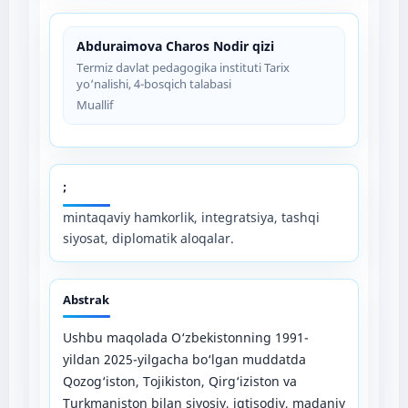
Abduraimova Charos Nodir qizi
Termiz davlat pedagogika instituti Tarix
yo‘nalishi, 4-bosqich talabasi
Muallif
;
mintaqaviy hamkorlik, integratsiya, tashqi
siyosat, diplomatik aloqalar.
Abstrak
Ushbu maqolada O‘zbekistonning 1991-
yildan 2025-yilgacha bo‘lgan muddatda
Qozog‘iston, Tojikiston, Qirg‘iziston va
Turkmaniston bilan siyosiy, iqtisodiy, madaniy