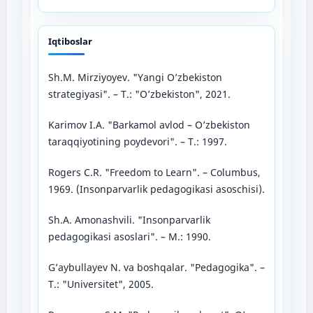
Iqtiboslar
Sh.M. Mirziyoyev. "Yangi O’zbekiston
strategiyasi". – T.: "O’zbekiston", 2021.
Karimov I.A. "Barkamol avlod – O’zbekiston
taraqqiyotining poydevori". – T.: 1997.
Rogers C.R. "Freedom to Learn". – Columbus,
1969. (Insonparvarlik pedagogikasi asoschisi).
Sh.A. Amonashvili. "Insonparvarlik
pedagogikasi asoslari". – M.: 1990.
G’aybullayev N. va boshqalar. "Pedagogika". –
T.: "Universitet", 2005.