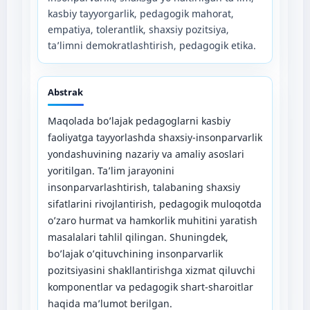
kasbiy tayyorgarlik, pedagogik mahorat,
empatiya, tolerantlik, shaxsiy pozitsiya,
ta’limni demokratlashtirish, pedagogik etika.
Abstrak
Maqolada bo’lajak pedagoglarni kasbiy
faoliyatga tayyorlashda shaxsiy-insonparvarlik
yondashuvining nazariy va amaliy asoslari
yoritilgan. Ta’lim jarayonini
insonparvarlashtirish, talabaning shaxsiy
sifatlarini rivojlantirish, pedagogik muloqotda
o’zaro hurmat va hamkorlik muhitini yaratish
masalalari tahlil qilingan. Shuningdek,
bo’lajak o’qituvchining insonparvarlik
pozitsiyasini shakllantirishga xizmat qiluvchi
komponentlar va pedagogik shart-sharoitlar
haqida ma’lumot berilgan.