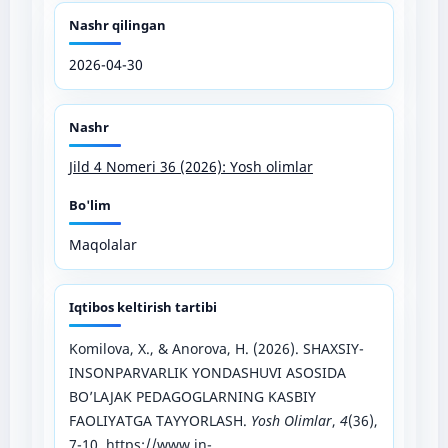
Nashr qilingan
2026-04-30
Nashr
Jild 4 Nomeri 36 (2026): Yosh olimlar
Bo'lim
Maqolalar
Iqtibos keltirish tartibi
Komilova, X., & Anorova, H. (2026). SHAXSIY-
INSONPARVARLIK YONDASHUVI ASOSIDA
BO’LAJAK PEDAGOGLARNING KASBIY
FAOLIYATGA TAYYORLASH.
Yosh Olimlar
,
4
(36),
7-10.
https://www.in-