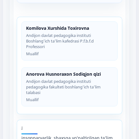
Komilova Xurshida Toxirovna
Andijon davlat pedagogika instituti
Boshlang’ich ta’lim kafedrasi P.f.b.f.d
Professori
Muallif
Anorova Husnoraxon Sodiqjon qizi
Andijon davlat pedagogika instituti
pedagogika fakulteti boshlang’ich ta’lim
talabasi
Muallif
;
insonparvarlik, shaxsga yo’naltirilgan ta’lim,