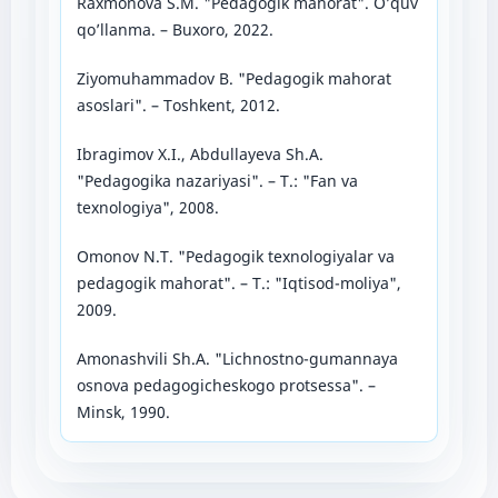
Raxmonova S.M. "Pedagogik mahorat". O’quv
qo’llanma. – Buxoro, 2022.
Ziyomuhammadov B. "Pedagogik mahorat
asoslari". – Toshkent, 2012.
Ibragimov X.I., Abdullayeva Sh.A.
"Pedagogika nazariyasi". – T.: "Fan va
texnologiya", 2008.
Omonov N.T. "Pedagogik texnologiyalar va
pedagogik mahorat". – T.: "Iqtisod-moliya",
2009.
Amonashvili Sh.A. "Lichnostno-gumannaya
osnova pedagogicheskogo protsessa". –
Minsk, 1990.