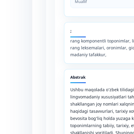
Muallif
;
rang komponentli toponimlar, l
rang leksemalari, oronimlar, gi
madaniy tafakkur,
Abstrak
Ushbu maqolada o‘zbek tilidag
lingvomadaniy xususiyatlari tah
shakllangan joy nomlari xalqnin
haqidagi tasavvurlari, tarixiy x
bevosita bog‘liq holda yuzaga 
toponimlarning tabiiy, tarixiy, 
shakllanishi yoritiladi. Shuningd