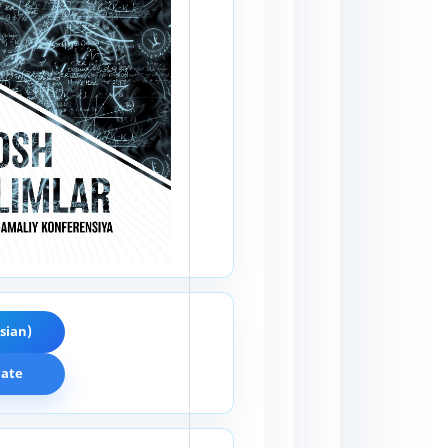
sian)
cate