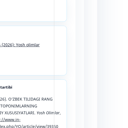
6 (2026): Yosh olimlar
 tartibi
026). O‘ZBEK TILIDAGI RANG
 TOPONIMLARNING
Y XUSUSIYATLARI.
Yosh Olimlar
,
s://www.in-
ex.php/YO/article/view/39350