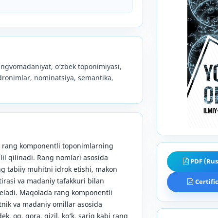
ingvomadaniyat, o‘zbek toponimiyasi,
dronimlar, nominatsiya, semantika,
i rang komponentli toponimlarning
lil qilinadi. Rang nomlari asosida
PDF (Rus
g tabiiy muhitni idrok etishi, makon
otirasi va madaniy tafakkuri bilan
Certifi
keladi. Maqolada rang komponentli
etnik va madaniy omillar asosida
ek, oq, qora, qizil, ko‘k, sariq kabi rang