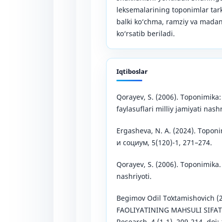
leksemalarining toponimlar tar
balki ko‘chma, ramziy va madan
ko‘rsatib beriladi.
Iqtiboslar
Qorayev, S. (2006). Toponimika
faylasuflari milliy jamiyati nashr
Ergasheva, N. A. (2024). Toponi
и социум, 5(120)-1, 271–274.
Qorayev, S. (2006). Toponimika. 
nashriyoti.
Begimov Odil Toʻxtamishovich
FAOLIYATINING MAHSULI SIFATI
Research, 4 (1-1), 209-214. do