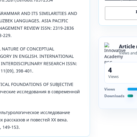
E GRAMMAR AND ITS SIMILARITIES AND
UZBEK LANGUAGES. ASIA PACIFIC
AGEMENT REVIEW ISSN: 2319-2836
3-229.
Article
NAL NATURE OF CONCEPTUAL
Views an
GORY IN ENGLISH. INTERNATIONAL
 INTERDISCIPLINARY RESEARCH ISSN:
4
 11(09), 398-401.
Views
ETICAL FOUNDATIONS OF SUBJECTIVE
Views
ические исследования в современной
Downloads
культурологическое исследование
х рассказов и повестей XX века.
 149-153.