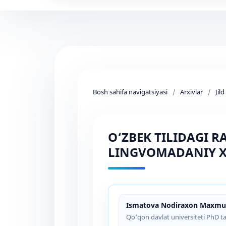
Bosh sahifa navigatsiyasi
/
Arxivlar
/
Jil
O‘ZBEK TILIDAGI
LINGVOMADANIY X
Ismаtоvа Nоdirаxоn Mаxm
Qo‘qon davlat universiteti PhD ta