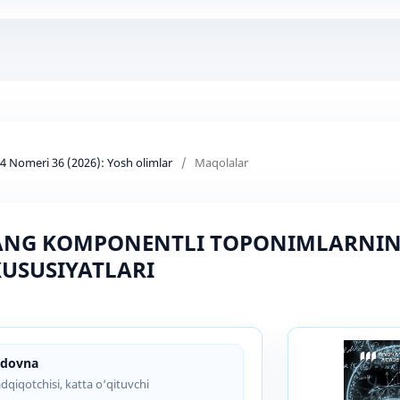
d 4 Nomeri 36 (2026): Yosh olimlar
/
Maqolalar
 RANG KOMPONENTLI TOPONIMLARNI
USUSIYATLARI
udоvnа
dqiqotchisi, katta o‘qituvchi