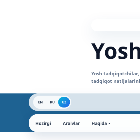
Yosh
EN
RU
UZ
Hozirgi
Arxivlar
Haqida