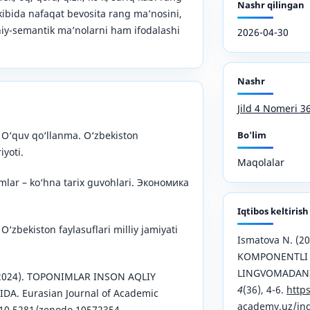
Nashr qilingan
kibida nafaqat bevosita rang ma’nosini,
iy-semantik ma’nolarni ham ifodalashi
2026-04-30
Nashr
Jild 4 Nomeri 3
: O‘quv qo‘llanma. O‘zbekiston
Bo'lim
iyoti.
Maqolalar
mlar – ko‘hna tarix guvohlari. Экономика
Iqtibos keltirish
O‘zbekiston faylasuflari milliy jamiyati
Ismаtоvа N. (2
KOMPONENTLI
LINGVOMADANI
 (2024). TOPONIMLAR INSON AQLIY
4
(36), 4-6.
http
DA. Eurasian Journal of Academic
academy.uz/ind
i: 10.5281/zenodo.10572354