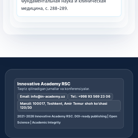
Фундаментальная наука и клиническая
медицина, с. 288–289.
Innovative Academy RSC
Taqriz qilinadigan jurnallar va konferensiyalar.
Email:
info@in-academy.uz
Tel.:
+998 93 569 23 06
Manzil: 100017, Toshkent, Amir Temur shoh ko’chasi
120/30
2021-2026 Innovative Academy RSC. DOI-ready publishing | Open
Science | Academic Integrity