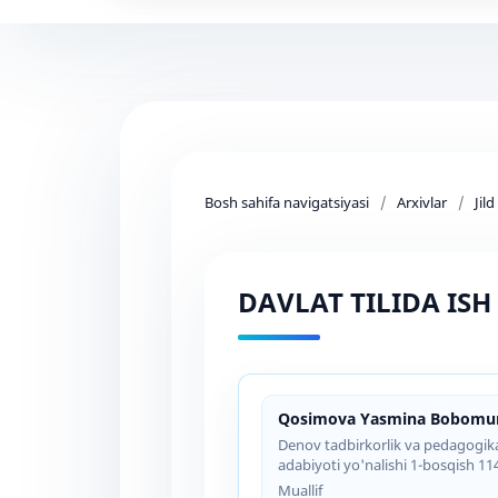
Bosh sahifa navigatsiyasi
/
Arxivlar
/
Jil
DAVLAT TILIDA I
Qosimova Yasmina Bobomuro
Denov tadbirkorlik va pedagogika in
adabiyoti yo'nalishi 1-bosqish 11
Muallif