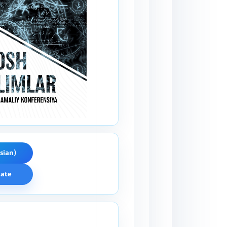
sian)
cate