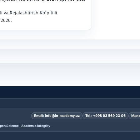
i va Rejalashtirish Ko'p tilli
 2020.
Email:
info@in-academy.uz
Tel.:
+998 93 569 23 06
Manz
pen Science | Academic Integrity