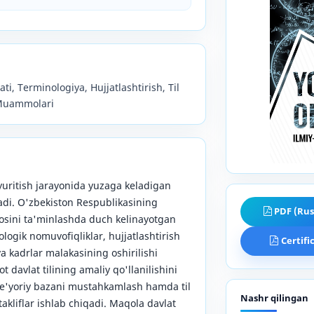
osati, Terminologiya, Hujjatlashtirish, Til
 Muammolari
yuritish jarayonida yuzaga keladigan
adi. O'zbekiston Respublikasining
PDF (Rus
jrosini ta'minlashda duch kelinayotgan
ologik nomuvofiqliklar, hujjatlashtirish
Certifi
a kadrlar malakasining oshirilishi
ot davlat tilining amaliy qo'llanilishini
me'yoriy bazani mustahkamlash hamda til
Nashr qilingan
akliflar ishlab chiqadi. Maqola davlat