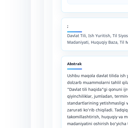
;
Davlat Tili, Ish Yuritish, Til Siy
Madaniyati, Huquqiy Baza, Til
Abstrak
Ushbu maqola davlat tilida ish 
dolzarb muammolarni tahlil qil
"Davlat tili haqida"gi qonuni i
qiyinchiliklar, jumladan, termin
standartlarining yetishmasligi v
zarurati ko'rib chiqiladi. Tadqiq
takomillashtirish, huquqiy va 
madaniyatini oshirish bo'yicha t