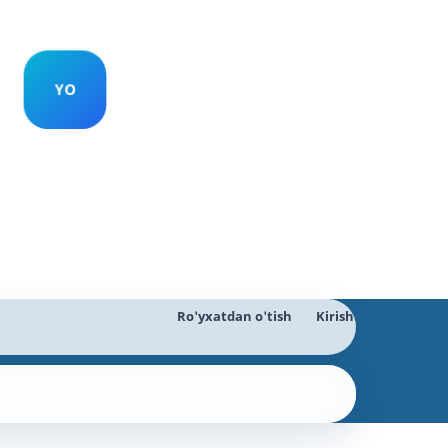
Ro'yxatdan o'tish
Kirish
Qidiruv