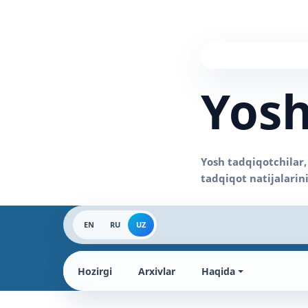
Yosh
EN
RU
UZ
Hozirgi
Arxivlar
Haqida