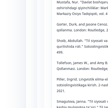
Mustafa, Nur. "Davlat boshqaruv
oshirishdagi qiyinchiliklar: Ma
Markaziy Osiyo Tadqiqoti, vol. 4
Gorter, Durk, and Jasone Cenoz.
qollanma. London: Routledge, 
Shoib, Abdullah. "Til siyosati va 
qurilishida roli." Sotsiolingvisti
499.
Tollefson, James W., and Amy B.
Qollanmasi. London: Routledge,
Piller, Ingrid. Lingvistik xilma-x
sotsiolingvistikaga kirish. 2-na
2021.
Smagulova, Janna. "Til siyosati
kasbiy muloqotga ta'siri." Til Ja