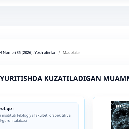
d 4 Nomeri 35 (2026): Yosh olimlar
/
Maqolalar
SH YURITISHDA KUZATILADIGAN MUA
t qizi
sitituti Filologiya fakulteti o'zbek tili va
4-guruh talabasi