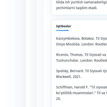
tilida ish yuritish samaradorlig
yechimlarni taqdim etadi.
Iqtiboslar
Kassymbekova, Botakoz. Til Siyos
Osiyo Misolida. London: Routle
Ricento, Thomas. Til Siyosati va
Tushunchalar. London: Routled
Spolsky, Bernard. Til Siyosati 
Blackwell, 2021.
Schiffman, Harold F. "Til siyosa
ko'ptillilik muammolari." Til va S
20.