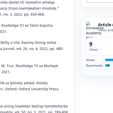
ida davlat tili siyosatini amalga
rkaziy Osiyo mamlakatlari misolida."
1, no. 3, 2022, pp. 450-468.
Article
 Routledge Til va Talim boyicha
Views an
2021.
9
Milliy o'zlik: Rasmiy tilning millat
ka Jurnali, vol. 26, no. 4, 2022, pp. 480-
Views
Views
Downloads
 M. Tsui. Routledge Til va Muloqot
 2021.
illik va Ijtimoiy adolat: Amaliy
shr. Oxford: Oxford University Press,
 va uning Sovetdan keyingi kontekstlarda
miyatda, vol. 50, no. 5, 2021, pp. 789-808.