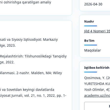
ini oshirishga qaratilgan amaliy
2026-04-30
Nashr
Jild 4 Nomeri 3
ati va Siyosiy Iqtisodiyot: Markaziy
Bo'lim
dge, 2023.
Maqolalar
 Rejalashtirish: Tilshunoslikdagi Tanqidiy
ge, 2022.
Iqtibos keltirish
Qollanmasi. 2-nashr. Malden, MA: Wiley
Qosimova, Y. (2
YURITISHDA K
Yosh Olimlar
,
4
(
ti va Sovetdan keyingi davlatlarda
academy.uz/ind
iyosat Jurnali, vol. 21, no. 1, 2022, pp. 1-