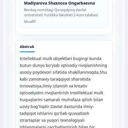
Madiyarova Shaxnoza Ongarbaevna
Berdaq nomidagi Qoraqalpoq davlat
universiteti Yuridika fakulteti 2-kurs talabasi
Muallif
Abstrak
Intellektual mulk obyektlari bugingi kunda
butun dunyo bo’ylab iqtisodiy rivojlanishning
asosiy poydevori sifatida shakillanmoqda.Shu
kabi zamonaviy taraqqiyot sharoitida
innovatsiya,ilmiy izlanish va kreativ
iqtisodiyotni rivojlantirish intelllektual mulk
huquqlarini samarali muhofaza qilish bilan
uzviy bog’liqdir.Davlat dasturida ilmiy-
tadqiqot ishlarini qo’llab-quvvatlash
strartaplar va yuqori texnologiyali
ishlanmalarni rag’batlantirish bilan bir