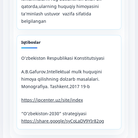
qatorda,ularning huquqiy himoyasini
ta’minlash ustuvor vazifa sifatida
belgilangan
Iqtiboslar
O’zbekiston Respublikasi Konstitutsiyasi
A.B.Gafurov.Intellektual mulk huquqini
himoya qilishning dolzarb masalalari.
Monografiya. Tashkent.2017 19-b
https://ipcenter.uz/site/index
“O’zbekiston-2030” strategiyasi
https://share.google/syCoLaDV9YIr82og