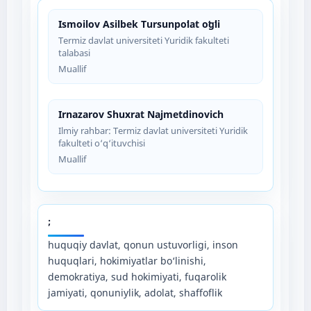
Ismoilov Asilbek Tursunpoʻlat oʻgʻli
Termiz davlat universiteti Yuridik fakulteti
talabasi
Muallif
Irnazarov Shuxrat Najmetdinovich
Ilmiy rahbar: Termiz davlat universiteti Yuridik
fakulteti o‘q‘ituvchisi
Muallif
;
huquqiy davlat, qonun ustuvorligi, inson
huquqlari, hokimiyatlar bo‘linishi,
demokratiya, sud hokimiyati, fuqarolik
jamiyati, qonuniylik, adolat, shaffoflik