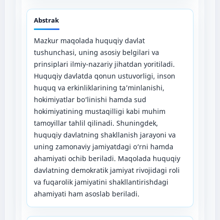
Abstrak
Mazkur maqolada huquqiy davlat
tushunchasi, uning asosiy belgilari va
prinsiplari ilmiy-nazariy jihatdan yoritiladi.
Huquqiy davlatda qonun ustuvorligi, inson
huquq va erkinliklarining ta’minlanishi,
hokimiyatlar bo‘linishi hamda sud
hokimiyatining mustaqilligi kabi muhim
tamoyillar tahlil qilinadi. Shuningdek,
huquqiy davlatning shakllanish jarayoni va
uning zamonaviy jamiyatdagi o‘rni hamda
ahamiyati ochib beriladi. Maqolada huquqiy
davlatning demokratik jamiyat rivojidagi roli
va fuqarolik jamiyatini shakllantirishdagi
ahamiyati ham asoslab beriladi.