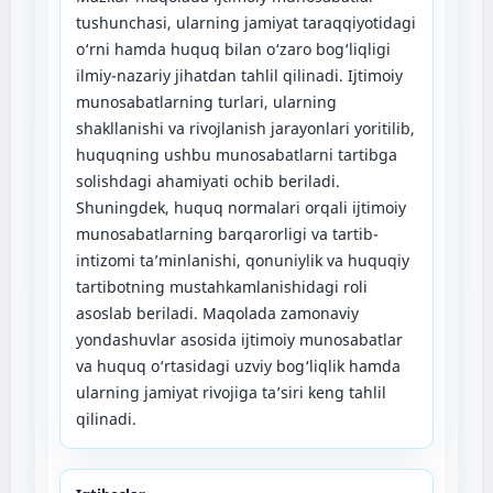
tushunchasi, ularning jamiyat taraqqiyotidagi
o‘rni hamda huquq bilan o‘zaro bog‘liqligi
ilmiy-nazariy jihatdan tahlil qilinadi. Ijtimoiy
munosabatlarning turlari, ularning
shakllanishi va rivojlanish jarayonlari yoritilib,
huquqning ushbu munosabatlarni tartibga
solishdagi ahamiyati ochib beriladi.
Shuningdek, huquq normalari orqali ijtimoiy
munosabatlarning barqarorligi va tartib-
intizomi ta’minlanishi, qonuniylik va huquqiy
tartibotning mustahkamlanishidagi roli
asoslab beriladi. Maqolada zamonaviy
yondashuvlar asosida ijtimoiy munosabatlar
va huquq o‘rtasidagi uzviy bog‘liqlik hamda
ularning jamiyat rivojiga ta’siri keng tahlil
qilinadi.