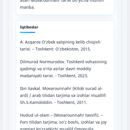
asari Muvarounnahr tarixi bo’yicha muhim
manba.
Iqtiboslar
A. Asqarov O’zbek xalqining kelib chiqish
tarixi. – Toshkent: O’zbekiston, 2015.
Dilmurod Normurodov. Toshkent vohasining
qadimgi va o‘rta asrlar davri moddiy
madaniyati tarixi. - Toshkent, 2023.
Ibn Xavkal. Movarounnahr (Kitob surad al-
ard) / arab tilidan tarjima va izohlar muallifi
Sh.S.Kamoliddin. - Toshkent, 2011.
Hudud ul-olam – (Movarounnahr tavsifi). –
Fors tilidan tarjima, so’z boshi, izohlar va joy
nomlari ko’rsatkichi muallif Omonulla