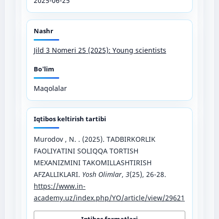
2025-06-25
Nashr
Jild 3 Nomeri 25 (2025): Young scientists
Bo'lim
Maqolalar
Iqtibos keltirish tartibi
Murodov , N. . (2025). TADBIRKORLIK
FAOLIYATINI SOLIQQA TORTISH
MEXANIZMINI TAKOMILLASHTIRISH
AFZALLIKLARI.
Yosh Olimlar
,
3
(25), 26-28.
https://www.in-
academy.uz/index.php/YO/article/view/29621
Iqtibos formatlari