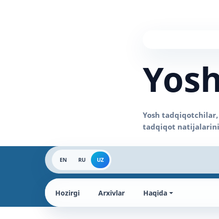
Yosh
EN
RU
UZ
Hozirgi
Arxivlar
Haqida