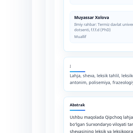
Muyassar Xolova
Ilmiy rahbar: Termiz davlat univer
dotsenti, f.f.f.d (PhD)
Muallif
;
Lahja, sheva, leksik tahlil, leks
antonim, polisemiya, frazeologi
Abstrak
Ushbu maqolada Qipchoq lahjas
bo‘lgan Surxondaryo viloyati tar
shevasining leksik va leksikogr