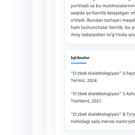
yuritiladi va bu mulohazalarning
vaqtda qo‘llanilib kelayotgan sh
o‘tiladi. Bundan tashqari maqola
ham tushunchalar berilib, bu yo
ilmiy tadqiqotlari to‘g’risida qi
Iqtiboslar
“O‘zbek dialektologiyasi” X.Fay
Termiz, 2024.
“O‘zbek dialektologiyasi” S.Ash
Toshkent, 2021.
“O‘zbek dialektologiyasi” B.To‘
nomidagi xalq merosi nashriyot