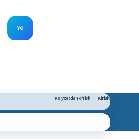
Ro'yxatdan o'tish
Kirish
Qidiruv