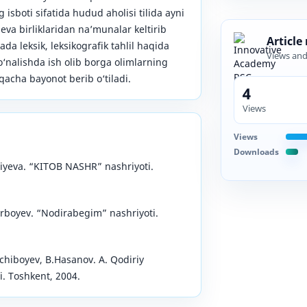
 isboti sifatida hudud aholisi tilida ayni
eva birliklaridan na’munalar keltirib
Article
da leksik, leksikografik tahlil haqida
Views an
‘nalishda ish olib borga olimlarning
sqacha bayonot berib o‘tiladi.
4
Views
Views
Downloads
ziyeva. “KITOB NASHR” nashriyoti.
irboyev. “Nodirabegim” nashriyoti.
ychiboyev, B.Hasanov. A. Qodiriy
i. Toshkent, 2004.