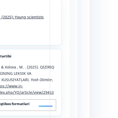
1 (2025): Young scientists
 tartibi
., & Xolova , M. . (2025). QIZIRIQ
INING LEKSIK VA
 XUSUSIYATLARI.
Yosh Olimlar
,
tps://www.in-
ex.php/YO/article/view/29463
Iqtibos formatlari