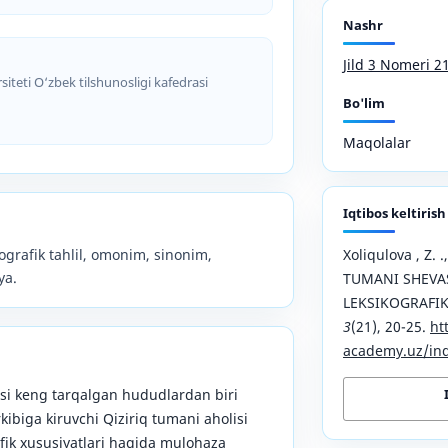
Nashr
Jild 3 Nomeri 2
siteti O‘zbek tilshunosligi kafedrasi
Bo'lim
Maqolalar
Iqtibos keltirish
ikografik tahlil, omonim, sinonim,
Xoliqulova , Z. 
ya.
TUMANI SHEVAS
LEKSIKOGRAFIK
3
(21), 20-25.
ht
academy.uz/ind
i keng tarqalgan hududlardan biri
kibiga kiruvchi Qiziriq tumani aholisi
afik xususiyatlari haqida mulohaza