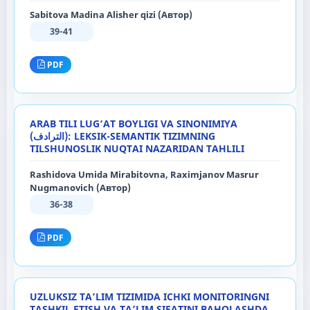
Sabitova Madina Alisher qizi (Автор)
39-41
PDF
ARAB TILI LUG‘AT BOYLIGI VA SINONIMIYA
(الترادف): LEKSIK-SEMANTIK TIZIMNING
TILSHUNOSLIK NUQTAI NAZARIDAN TAHLILI
Rashidova Umida Mirabitovna, Raximjanov Masrur
Nugmanovich (Автор)
36-38
PDF
UZLUKSIZ TA’LIM TIZIMIDA ICHKI MONITORINGNI
TASHKIL ETISH VA TA’LIM SIFATINI BAHOLASHDA