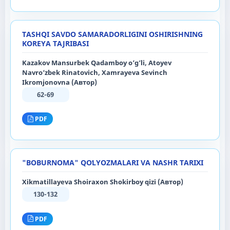
TASHQI SAVDO SAMARADORLIGINI OSHIRISHNING
KOREYA TAJRIBASI
Kazakov Mansurbek Qadamboy o‘g‘li, Atoyev
Navro‘zbek Rinatovich, Xamrayeva Sevinch
Ikromjonovna (Автор)
62-69
PDF
"BOBURNOMA" QOʻLYOZMALARI VA NASHR TARIXI
Xikmatillayeva Shoiraxon Shokirboy qizi (Автор)
130-132
PDF