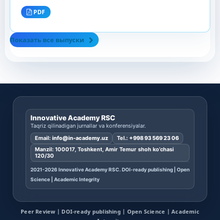
PDF
Показать все выпуски
Innovative Academy RSC
Taqriz qilinadigan jurnallar va konferensiyalar.
Email:
info@in-academy.uz
Tel.:
+998 93 569 23 06
Manzil: 100017, Toshkent, Amir Temur shoh ko’chasi
120/30
2021-2026 Innovative Academy RSC. DOI-ready publishing | Open
Science | Academic Integrity