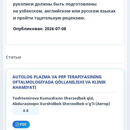
рукописи должны быть подготовлены
на
узбекском, английском
или
русском
языках
и пройти тщательную рецензию.
Опубликован:
2026-07-08
Статьи
AUTOLOG PLAZMA VA PRP TERAPIYASINING
OFTALMOLOGIYADA QÒLLANILISHI VA KLINIK
AHAMIYATI
Toshtemirova Kumushxon Sherzodbek qizi,
Abdurazzoqov Xurshidbek Sherzodbek o‘g’li (Автор)
4-8
PDF