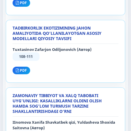
PDF
TADBIRKORLIK EKOTIZIMINING JAHON
AMALIYOTIDA QO‘LLANILAYOTGAN ASOSIY
MODELLARI QIYOSIY TAVSIFI
Tuxtasinov Zafarjon Odiljonovich (Автор)
108-111
PDF
ZAMONAVIY TIBBIYOT VA XALQ TABOBATI
UYG‘UNLIGI: KASALLIKLARNI OLDINI OLISH
HAMDA SOG‘LOM TURMUSH TARZINI
SHAKLLANTIRISHDAGI O‘RNI
IInomova Xanifa Shavkatbek qizi, Yuldasheva Shoxida
Saitovna (Автор)