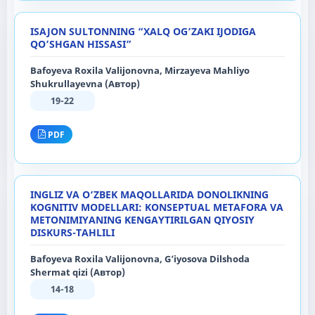
ISAJON SULTONNING “XALQ OG’ZAKI IJODIGA
QO’SHGAN HISSASI”
Bafoyeva Roxila Valijonovna, Mirzayeva Mahliyo
Shukrullayevna (Автор)
19-22
PDF
INGLIZ VA O‘ZBEK MAQOLLARIDA DONOLIKNING
KOGNITIV MODELLARI: KONSEPTUAL METAFORA VA
METONIMIYANING KENGAYTIRILGAN QIYOSIY
DISKURS-TAHLILI
Bafoyeva Roxila Valijonovna, G‘iyosova Dilshoda
Shermat qizi (Автор)
14-18