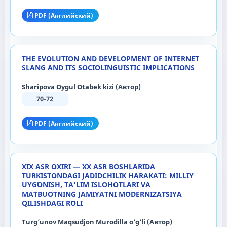
PDF (Английский)
THE EVOLUTION AND DEVELOPMENT OF INTERNET
SLANG AND ITS SOCIOLINGUISTIC IMPLICATIONS
Sharipova Oygul Otabek kizi (Автор)
70-72
PDF (Английский)
XIX ASR OXIRI — XX ASR BOSHLARIDA
TURKISTONDAGI JADIDCHILIK HARAKATI: MILLIY
UYGʻONISH, TA'LIM ISLOHOTLARI VA
MATBUOTNING JAMIYATNI MODERNIZATSIYA
QILISHDAGI ROLI
Turg’unov Maqsudjon Murodilla o’g’li (Автор)