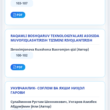
103-107
PDF
RAQAMLI BOSHQARUV TEXNOLOGIYALARI ASOSIDA
MUVOFIQLASHTIRISH TIZIMINI RIVOJLANTIRISH
Ibroximjonova Ruxshona Baxromjon qizi (Автор)
100-102
PDF
УНУВЧАНЛИК- СОҒЛОМ ВА ЯХШИ НИҲОЛ
ГАРОВИ
Сулаймонов Рустам Шенникович, Унгаров Азизбек
Абдумўмин ўғли (Автор)