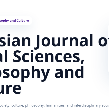
sian Journal o
al Sciences,
osophy and
ure