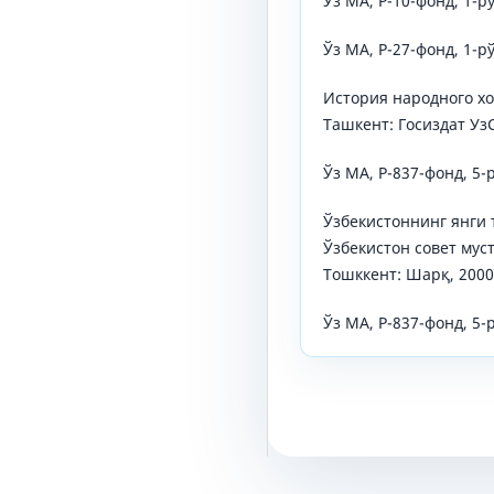
Ўз МА, Р-10-фонд, 1-р
Ўз МА, Р-27-фонд, 1-р
История народного хоз
Ташкент: Госиздат УзС
Ўз МА, Р-837-фонд, 5-
Ўзбекистоннинг янги 
Ўзбекистон совет мус
Тошккент: Шарқ, 2000
Ўз МА, Р-837-фонд, 5-