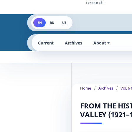
EN
RU
UZ
Current
Archives
About
Home
/
Archives
/
Vol. 6
FROM THE HIS
VALLEY (1921–